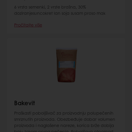
6 vrsta semenki, 2 vrste brašna, 30%
doziranjesuncokret lan soja susam proso mak
Pročitajte više
Bakevit
Praškasti poboljšivač za proizvodnju polupečenih
smrznutih proizvoda. Obezbeđuje dobar volumen
proizvoda i naglašene nareze, korica brže dobija
boju tokom prvog pečenja. Poboljšava otpornost