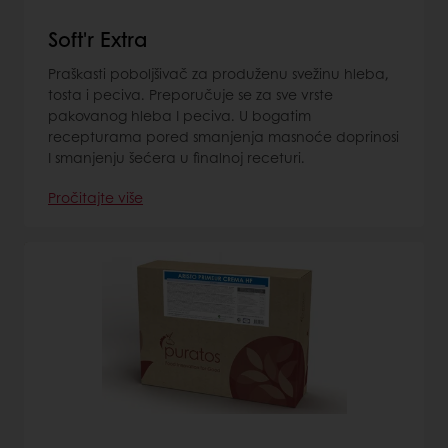
Soft'r Extra
Praškasti poboljšivač za produženu svežinu hleba,
tosta i peciva. Preporučuje se za sve vrste
pakovanog hleba I peciva. U bogatim
recepturama pored smanjenja masnoće doprinosi
I smanjenju šećera u finalnoj receturi.
Pročitajte više