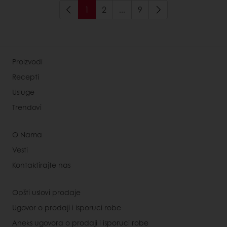
1
2
...
9
Proizvodi
Recepti
Usluge
Trendovi
O Nama
Vesti
Kontaktirajte nas
Opšti uslovi prodaje
Ugovor o prodaji i isporuci robe
Aneks ugovora o prodaji i isporuci robe