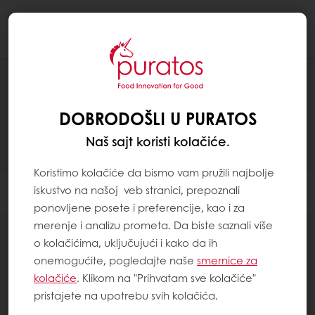
Togg
navi
PROIZVODI
DOBRODOŠLI U PURATOS
Naš sajt koristi kolačiće.
Koristimo kolačiće da bismo vam pružili najbolje
iskustvo na našoj veb stranici, prepoznali
Filter
ponovljene posete i preferencije, kao i za
merenje i analizu prometa. Da biste saznali više
o kolačićima, uključujući i kako da ih
onemogućite, pogledajte naše
smernice za
kolačiće
. Klikom na "Prihvatam sve kolačiće"
104
items
pristajete na upotrebu svih kolačića.