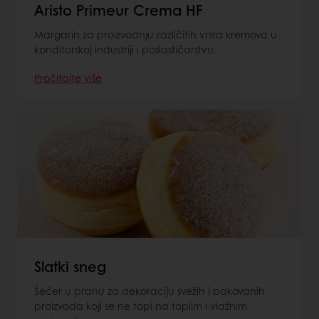
Aristo Primeur Crema HF
Margarin za proizvodnju različitih vrsta kremova u
konditorskoj industriji i poslastičarstvu.
Pročitajte više
Slatki sneg
Šećer u prahu za dekoraciju svežih i pakovanih
proizvoda koji se ne topi na toplim i vlažnim