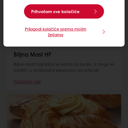
Prihvatam sve kolačiće
Prilagodi kolačiće prema mojim
željama
Biljna Mast HF
Biljne masti najčešće se koriste za burek, a mogu se
koristiti i u proizvodnji keksa kao i za prženje.
Pročitajte više