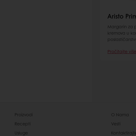
Aristo Pr
Margarin za pr
kremova u kond
poslastičarstv
Pročitajte viš
Proizvodi
O Nama
Recepti
Vesti
Usluge
Kontaktirajt