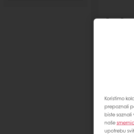
Easy Pura
6 vrsta semen
doziranjesunc
proso mak
Pročitajte viš
Koristimo kol
prepoznali p
biste saznali
naše
smernic
upotrebu svi