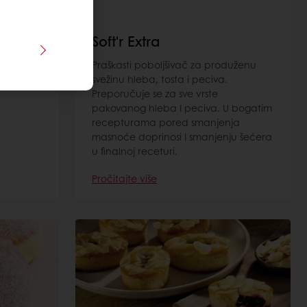
Soft'r Extra
Praškasti poboljšivač za produženu
svežinu hleba, tosta i peciva.
Preporučuje se za sve vrste
pakovanog hleba I peciva. U bogatim
recepturama pored smanjenja
masnoće doprinosi I smanjenju šećera
u finalnoj receturi.
Pročitajte više