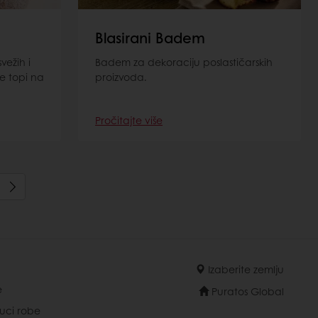
Blasirani Badem
vežih i
Badem za dekoraciju poslastičarskih
e topi na
proizvoda.
Pročitajte više
Izaberite zemlju
e
Puratos Global
ruci robe