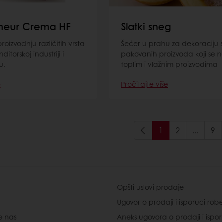
imeur Crema HF
Slatki sneg
oizvodnju različitih vrsta
Šećer u prahu za dekoraciju s
itorskoj industriji i
pakovanih proizvoda koji se n
u.
toplim i vlažnim proizvodima
e
Pročitajte više
1
2
...
9
Opšti uslovi prodaje
Ugovor o prodaji i isporuci rob
e nas
Aneks ugovora o prodaji i ispo