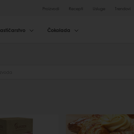
Proizvodi
Recepti
Usluge
Trendovi
lastičarstvo
Čokolada