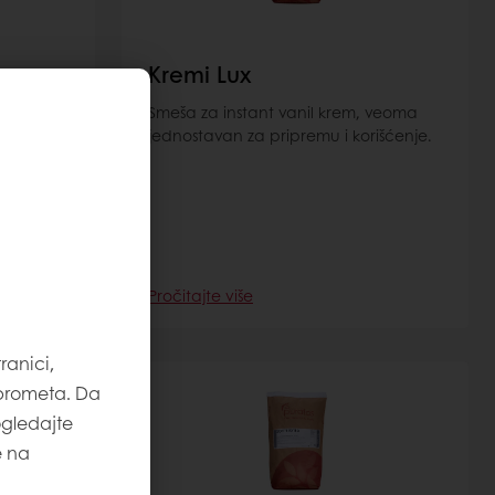
Kremi Lux
vodnju
Smeša za instant vanil krem, veoma
voda.
jednostavan za pripremu i korišćenje.
, korica
g
st na
Pročitajte više
ranici,
 prometa. Da
ogledajte
e na