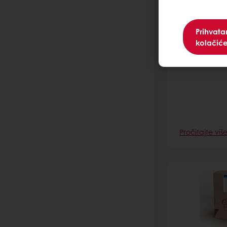
Deli Che
Prihvat
kolačić
Baza za chee
pečenje sa č
Pročitajte viš