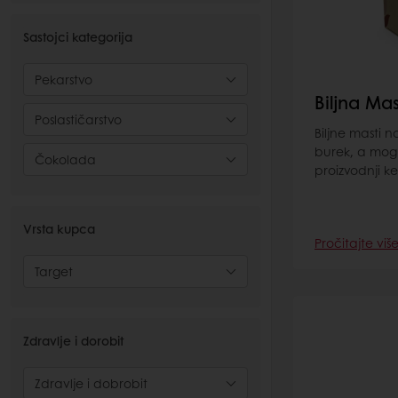
Sastojci kategorija
Pekarstvo
Biljna Ma
Poslastičarstvo
Biljne masti n
burek, a mogu 
Čokolada
proizvodnji ke
Vrsta kupca
Pročitajte viš
Target
Zdravlje i dorobit
Zdravlje i dobrobit