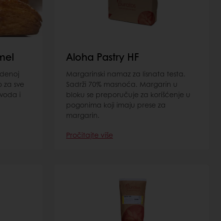
mel
Aloha Pastry HF
odenoj
Margarinski namaz za lisnata testa.
 za sve
Sadrži 70% masnoća. Margarin u
zvoda i
bloku se preporučuje za korišćenje u
pogonima koji imaju prese za
margarin.
Pročitajte više