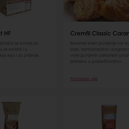
st HF
Cremfil Classic Cara
ajčešće se koriste za
Karamel krem punjenje na v
se koristiti i u
bazi, termostabilno i pogodno
ksa kao i za prženje.
vrste punjenih pekarskih proi
primenu u poslastičarstvu.
e
Pročitajte više