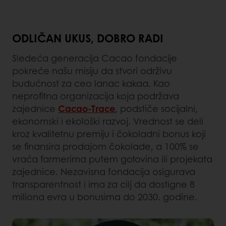
ODLIČAN UKUS, DOBRO RADI
Sledeća generacija Cacao fondacije
pokreće našu misiju da stvori održivu
budućnost za ceo lanac kakaa. Kao
neprofitna organizacija koja podržava
zajednice
Cacao-Trace
, podstiče socijalni,
ekonomski i ekološki razvoj. Vrednost se deli
kroz kvalitetnu premiju i čokoladni bonus koji
se finansira prodajom čokolade, a 100% se
vraća farmerima putem gotovina ili projekata
zajednice. Nezavisna fondacija osigurava
transparentnost i ima za cilj da dostigne 8
miliona evra u bonusima do 2030. godine.