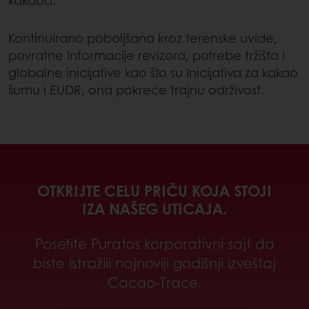
Kontinuirano poboljšana kroz terenske uvide,
povratne informacije revizora, potrebe tržišta i
globalne inicijative kao što su Inicijativa za kakao
šumu i EUDR, ona pokreće trajnu održivost.
OTKRIJTE CELU PRIČU KOJA STOJI
IZA NAŠEG UTICAJA.
Posetite Puratos korporativni sajt da
biste istražili najnoviji godišnji izveštaj
Cacao-Trace.