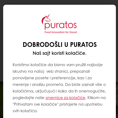
Togg
navi
DOBRODOŠLI U PURATOS
Naš sajt koristi kolačiće.
Koristimo kolačiće da bismo vam pružili najbolje
iskustvo na našoj veb stranici, prepoznali
ponovljene posete i preferencije, kao i za
merenje i analizu prometa. Da biste saznali više o
kolačićima, uključujući i kako da ih onemogućite,
pogledajte naše
smernice za kolačiće
. Klikom na
"Prihvatam sve kolačiće" pristajete na upotrebu
svih kolačića.