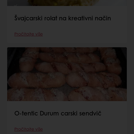
Švajcarski rolat na kreativni način
Pročitajte više
O-tentic Durum carski sendvič
Pročitajte više