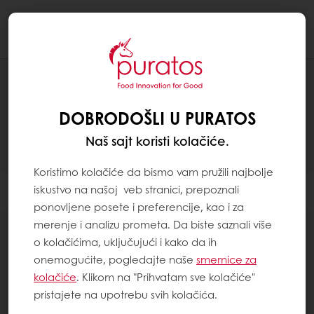
Togg
navi
RECEPTI
DOBRODOŠLI U PURATOS
Naš sajt koristi kolačiće.
Koristimo kolačiće da bismo vam pružili najbolje
iskustvo na našoj veb stranici, prepoznali
Filter
ponovljene posete i preferencije, kao i za
merenje i analizu prometa. Da biste saznali više
o kolačićima, uključujući i kako da ih
onemogućite, pogledajte naše
smernice za
kolačiće
. Klikom na "Prihvatam sve kolačiće"
147
items
pristajete na upotrebu svih kolačića.