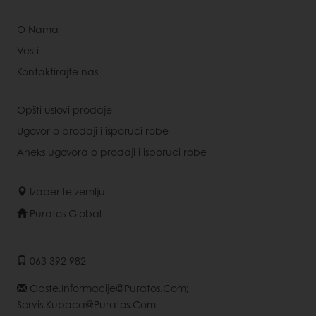
O Nama
Vesti
Kontaktirajte nas
Opšti uslovi prodaje
Ugovor o prodaji i isporuci robe
Aneks ugovora o prodaji i isporuci robe
Izaberite zemlju
Puratos Global
063 392 982
Opste.informacije@puratos.com;
Servis.kupaca@puratos.com