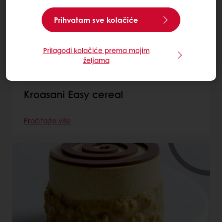
Prihvatam sve kolačiće
Prilagodi kolačiće prema mojim
željama
Kroasani Easy cereal
Pročitajte više