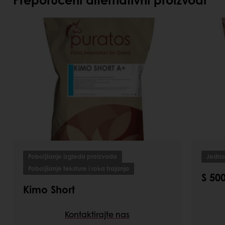
Poboljšanje izgleda proizvoda
Jednos
Poboljšanje teksture i roka trajanja
S 500
Kimo Short
Kontaktirajte nas