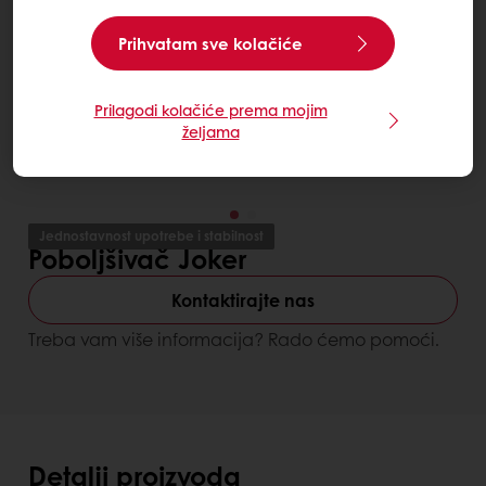
Prihvatam sve kolačiće
Prilagodi kolačiće prema mojim
željama
Jednostavnost upotrebe i stabilnost
Poboljšivač Joker
Kontaktirajte nas
Treba vam više informacija? Rado ćemo pomoći.
Detalji proizvoda