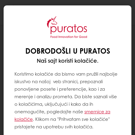
Togg
navi
Pekarstvo
DOBRODOŠLI U PURATOS
Naš sajt koristi kolačiće.
Koristimo kolačiće da bismo vam pružili najbolje
iskustvo na našoj veb stranici, prepoznali
ponovljene posete i preferencije, kao i za
merenje i analizu prometa. Da biste saznali više
o kolačićima, uključujući i kako da ih
onemogućite, pogledajte naše
smernice za
kolačiće
. Klikom na "Prihvatam sve kolačiće"
pristajete na upotrebu svih kolačića.