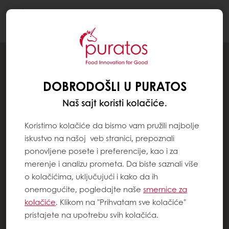
Togg
navi
DOBRODOŠLI U PURATOS
Naš sajt koristi kolačiće.
Koristimo kolačiće da bismo vam pružili najbolje
iskustvo na našoj veb stranici, prepoznali
ponovljene posete i preferencije, kao i za
merenje i analizu prometa. Da biste saznali više
o kolačićima, uključujući i kako da ih
onemogućite, pogledajte naše
smernice za
kolačiće
. Klikom na "Prihvatam sve kolačiće"
pristajete na upotrebu svih kolačića.