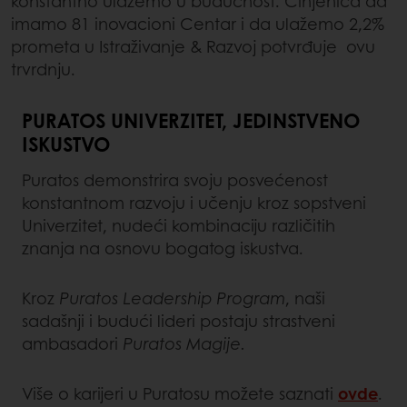
konstantno ulažemo u budućnost. Činjenica da
imamo 81 inovacioni Centar i da ulažemo 2,2%
prometa u Istraživanje & Razvoj potvrđuje ovu
trvrdnju.
PURATOS UNIVERZITET, JEDINSTVENO
ISKUSTVO
Puratos demonstrira svoju posvećenost
konstantnom razvoju i učenju kroz sopstveni
Univerzitet, nudeći kombinaciju različitih
znanja na osnovu bogatog iskustva.
Kroz
Puratos Leadership Program
, naši
sadašnji i budući lideri postaju strastveni
ambasadori
Puratos Magije.
Više o karijeri u Puratosu možete saznati
ovde
.