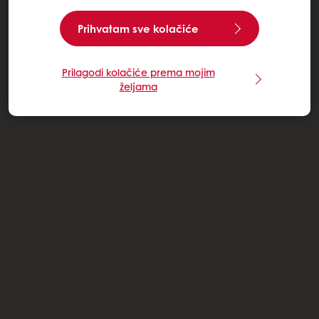
Prihvatam sve kolačiće
Prilagodi kolačiće prema mojim
željama