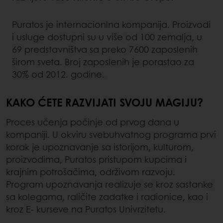
Puratos je internacionlna kompanija. Proizvodi
i usluge dostupni su u više od 100 zemalja, u
69 predstavništva sa preko 7600 zaposlenih
širom sveta. Broj zaposlenih je porastao za
30% od 2012. godine.
KAKO ĆETE RAZVIJATI SVOJU MAGIJU?
Proces učenja počinje od prvog dana u
kompaniji. U okviru svebuhvatnog programa prvi
korak je upoznavanje sa istorijom, kulturom,
proizvodima, Puratos pristupom kupcima i
krajnim potrošačima, održivom razvoju.
Program upoznavanja realizuje se kroz sastanke
sa kolegama, raličite zadatke i radionice, kao i
kroz E- kurseve na Puratos Univrzitetu.