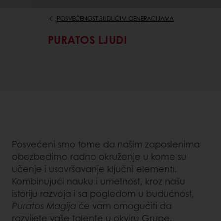
POSVEĆENOST BUDUĆIM GENERACIJAMA
PURATOS LJUDI
Posvećeni smo tome da našim zaposlenima
obezbedimo radno okruženje u kome su
učenje i usavršavanje ključni elementi.
Kombinujući nauku i umetnost, kroz našu
istoriju razvoja i sa pogledom u budućnost,
Puratos Magija
će vam omogućiti da
razvijete vaše talente u okviru Grupe.