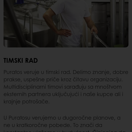
TIMSKI RAD
Puratos veruje u timski rad. Delimo znanje, dobre
prakse, uspešne priče kroz čitavu organizaciju.
Multidisciplinarni timovi sarađuju sa mnoštvom
eksternih partnera uključujući i naše kupce ali i
krajnje potrošače.
U Puratosu verujemo u dugoročne planove, a
ne u kratkoročne pobede. To znači da