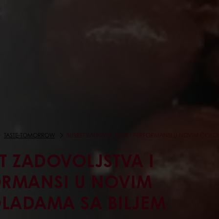
TASTE-TOMORROW
SUSRET ZADOVOLJSTVA I PERFORMANSI U NOVIM ČOKO
T ZADOVOLJSTVA I
ORMANSI U NOVIM
LADAMA SA BILJEM