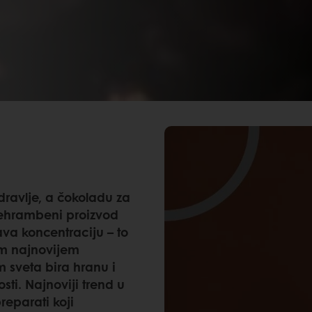
dravlje, a čokoladu za
rehrambeni proizvod
va koncentraciju – to
em najnovijem
m sveta bira hranu i
ti. Najnoviji trend u
reparati koji