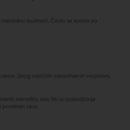
 mentalnu budnost. Često se koriste za
cveće. Zbog različitih zdravstvenih svojstava,
venih benefita, kao što su poboljšanje
 i poseban ukus.