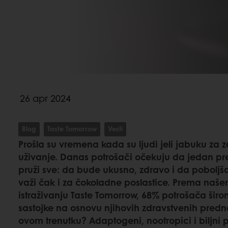
26 apr 2024
Blog
Taste Tomorrow
Vesti
Prošla su vremena kada su ljudi jeli jabuku za z
uživanje. Danas potrošači očekuju da jedan p
pruži sve: da bude ukusno, zdravo i da poboljša
važi čak i za čokoladne poslastice. Prema naš
istraživanju Taste Tomorrow, 68% potrošača širo
sastojke na osnovu njihovih zdravstvenih prednos
ovom trenutku? Adaptogeni, nootropici i biljni p