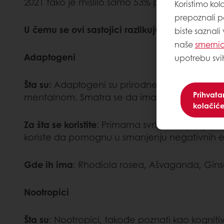
2021 tako je mislilo samo 53% potrošača.
Koristimo kol
prepoznali p
U čemu se ovi sastojici razlikuju:
biste saznali
naše
smernic
Adaptogeni
upotrebu svi
Šta su:
Adaptogeni su prirodne supstance, obično
Prihvat
mentalnom. Smatra se da imaju balansirajući 
kolačić
Za šta se koristite
: Primarna svrha adaptogena 
koriste da pomognu u smanjenju negativnih efe
Gde ih ima
: Rhodiola rosea, Ašvaganda, Ginsen
Nootropici
Šta su
: Nootropici, takođe poznati kao kogniti