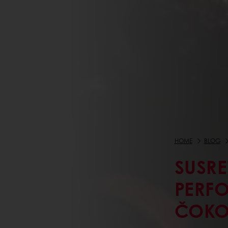
HOME
BLOG
SUSRE
PERF
ČOKO