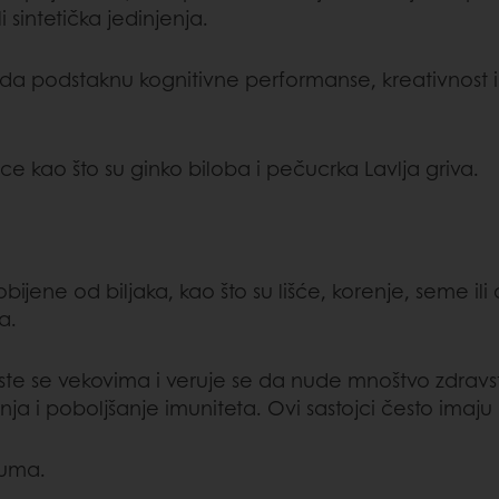
 sintetička jedinjenja.
 da podstaknu kognitivne performanse, kreativnost i
ce kao što su ginko biloba i pečucrka Lavlja griva.
ijene od biljaka, kao što su lišće, korenje, seme ili 
a.
iste se vekovima i veruje se da nude mnoštvo zdravst
a i poboljšanje imuniteta. Ovi sastojci često imaju
kuma.