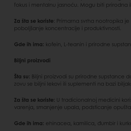
fokus i mentalnu jasnoću. Mogu biti prirodna ili
Za šta se koriste
: Primarna svrha nootropika je
poboljšanje koncentracije i produktivnosti.
Gde ih ima:
kofein, L-teanin i prirodne supstan
Biljni proizvodi
Šta su:
Biljni proizvodi su prirodne supstance dob
zovu se biljni lekovi ili suplementi na bazi biljak
Za šta se koriste:
U tradicionalnoj medicini kor
varenja, smanjenje upala, podsticanje opuštanj
Gde ih ima:
ehinacea, kamilica, đumbir i kur