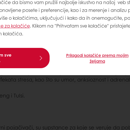
ačiće da bismo vam pružili najbolje iskustvo na našoj veb st
onovljene posete i preferencije, kao i za merenje i analizu
 više o kolačićima, uključujući i kako da ih onemogućite, p
e za kolačiće
. Klikom na "Prihvatam sve kolačiće" pristajet
h kolačića.
 bilje ili pečurke, za koje se veruje da pomažu telu
am sve
Prilagodi kolačiće prema mojim
efekat na različite sisteme u organizmu.
e
željama
je podizanje tolearancije tela na stres i poboljšan
kata stresa, kao što su umor, anksioznost i adrena
g i Tulsi.
vni pojačivači, su supstance za koje se veruje da po