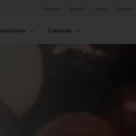
Proizvodi
Recepti
Usluge
Trendovi
lastičarstvo
Čokolada