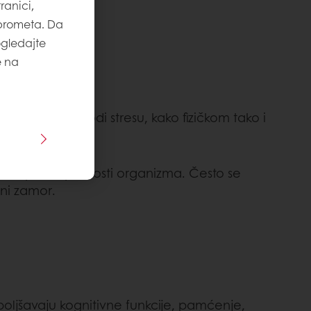
ranici,
 prometa. Da
ogledajte
e na
 da se prilagodi stresu, kako fizičkom tako i
je ukupne otpornosti organizma. Često se
lni zamor.
boljšavaju kognitivne funkcije, pamćenje,