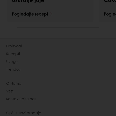
Uskršnje jaje
Čoko
Pogledajte recept
Pogle
Proizvodi
Recepti
Usluge
Trendovi
O Nama
Vesti
Kontaktirajte nas
Opšti uslovi prodaje