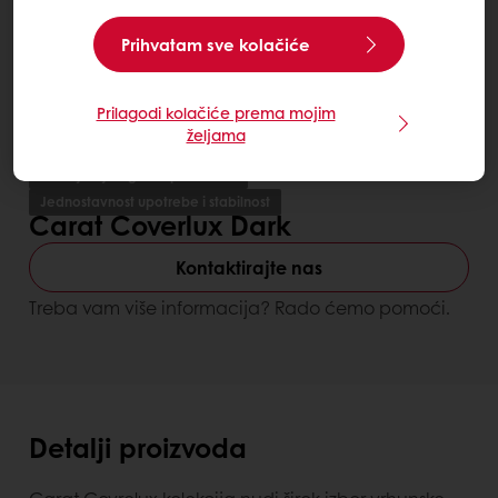
Prihvatam sve kolačiće
Prilagodi kolačiće prema mojim
željama
Poboljšanje izgleda proizvoda
Jednostavnost upotrebe i stabilnost
Carat Coverlux Dark
Kontaktirajte nas
Treba vam više informacija? Rado ćemo pomoći.
Detalji proizvoda