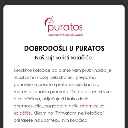
Togg
navi
Čokolada
DOBRODOŠLI U PURATOS
Naš sajt koristi kolačiće.
Koristimo kolačiće da bismo vam pružili najbolje
iskustvo na našoj veb stranici, prepoznali
ponovljene posete i preferencije, kao i za
merenje i analizu prometa. Da biste saznali više
o kolačićima, uključujući i kako da ih
onemogućite, pogledajte naše
smernice za
kolačiće
. Klikom na "Prihvatam sve kolačiće"
pristajete na upotrebu svih kolačića.