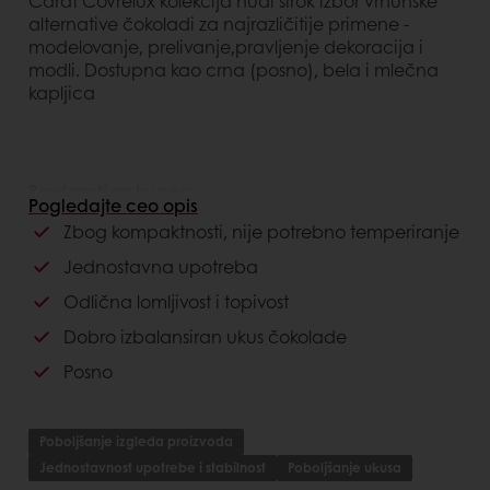
Carat Covrelux kolekcija nudi širok izbor vrhunske
alternative čokoladi za najrazličitije primene -
modelovanje, prelivanje,pravljenje dekoracija i
modli. Dostupna kao crna (posno), bela i mlečna
kapljica
Prednosti za kupca
Pogledajte ceo opis
Zbog kompaktnosti, nije potrebno temperiranje
Jednostavna upotreba
Nije potrebno temperiranje
Jednostavna upotreba
Široka primenjivost
Odlična lomljivost i topivost
Prednosti za potrošača
Dobro izbalansiran ukus čokolade
Posno
Odličan čokoladni ukus
Poboljšanje izgleda proizvoda
Jednostavnost upotrebe i stabilnost
Poboljšanje ukusa