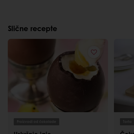
Slične recepte
Proizvodi od čokolade
Torta