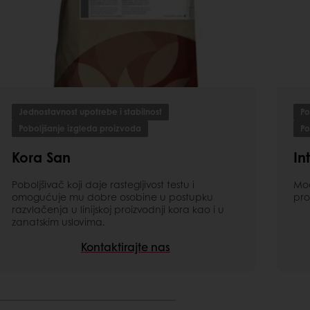
Jednostavnost upotrebe i stabilnost
Po
Poboljšanje izgleda proizvoda
Po
Kora San
In
Poboljšivač koji daje rastegljivost testu i
Mod
omogućuje mu dobre osobine u postupku
pro
razvlačenja u linijskoj proizvodnji kora kao i u
zanatskim uslovima.
Kontaktirajte nas