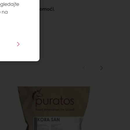
ogledajte
cija? Rado ćemo pomoći.
e na