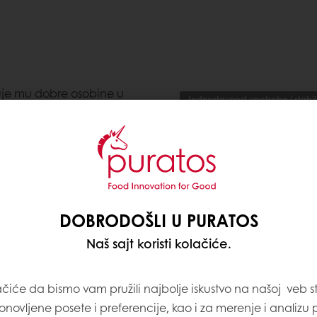
ćuje mu dobre osobine u
Jednostavnost upotrebe i stabil
kao i u zanatskim
Poboljšanje teksture i roka traj
Finalni proizvodi
DOBRODOŠLI U PURATOS
Naš sajt koristi kolačiće.
Sastojci, alergeni, upot
ačiće da bismo vam pružili najbolje iskustvo na našoj veb st
onovljene posete i preferencije, kao i za merenje i analizu