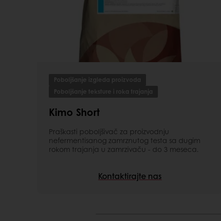
Poboljšanje izgleda proizvoda
Poboljšanje teksture i roka trajanja
Kimo Short
Praškasti poboljšivač za proizvodnju
nefermentisanog zamrznutog testa sa dugim
rokom trajanja u zamrzivaču - do 3 meseca.
Kontaktirajte nas