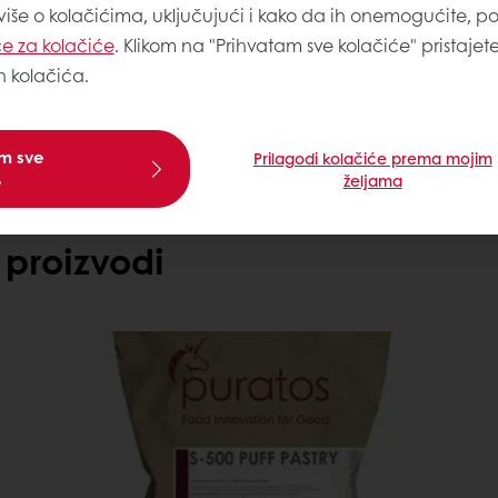
 više o kolačićima, uključujući i kako da ih onemogućite, p
Treba vam više informa
e za kolačiće
. Klikom na "Prihvatam sve kolačiće" pristajet
Kontaktirajte nas
h kolačića.
am sve
Prilagodi kolačiće prema mojim
e
željama
 proizvodi