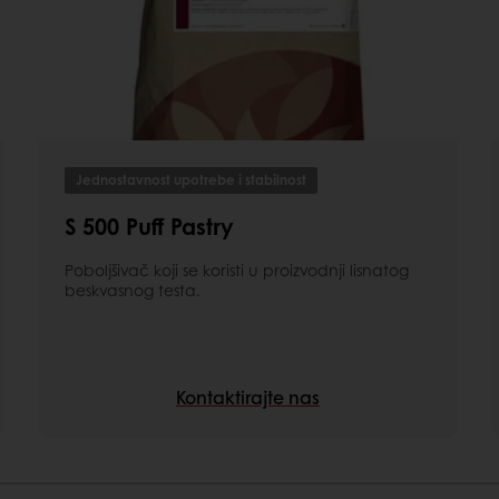
Jednostavnost upotrebe i stabilnost
S 500 Puff Pastry
Poboljšivač koji se koristi u proizvodnji lisnatog
beskvasnog testa.
Kontaktirajte nas