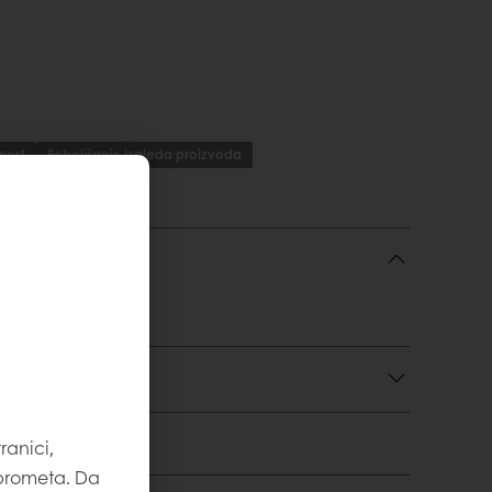
nost
Poboljšanje izgleda proizvoda
anja
reba i preuzimanja
ranici,
 prometa. Da