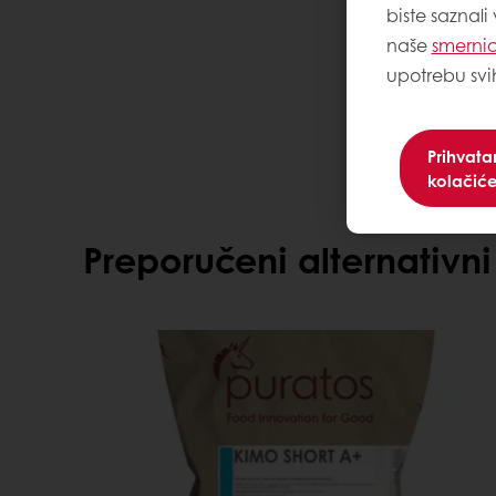
biste saznali
naše
smernic
upotrebu svi
Prihvat
kolačić
Preporučeni alternativni