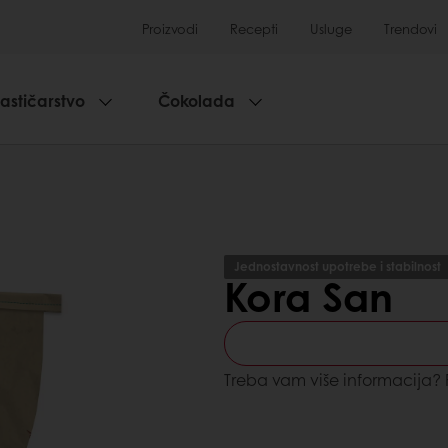
Proizvodi
Recepti
Usluge
Trendovi
lastičarstvo
Čokolada
Jednostavnost upotrebe i stabilnost
Kora San
Treba vam više informacija