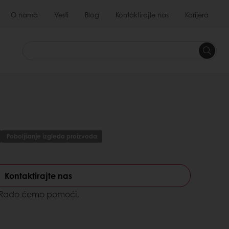
O nama
Vesti
Blog
Kontaktirajte nas
Karijera
Poboljšanje izgleda proizvoda
Kontaktirajte nas
? Rado ćemo pomoći.