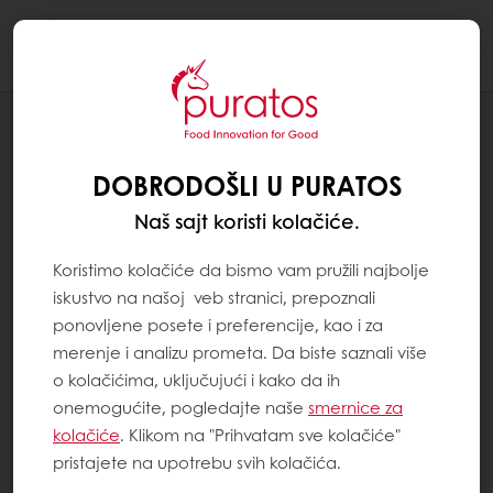
Togg
navi
Pekarstvo
DOBRODOŠLI U PURATOS
Naš sajt koristi kolačiće.
Koristimo kolačiće da bismo vam pružili najbolje
iskustvo na našoj veb stranici, prepoznali
ponovljene posete i preferencije, kao i za
merenje i analizu prometa. Da biste saznali više
o kolačićima, uključujući i kako da ih
onemogućite, pogledajte naše
smernice za
kolačiće
. Klikom na "Prihvatam sve kolačiće"
pristajete na upotrebu svih kolačića.