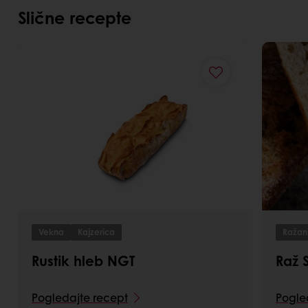
Slične recepte
Vekna
Kajzerica
Ražan
Rustik hleb NGT
Raž 
Pogledajte recept
Pogle