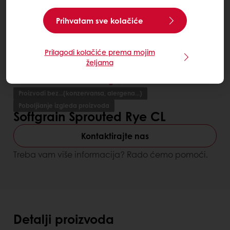
Prihvatam sve kolačiće
Prilagodi kolačiće prema mojim
željama
Proizvodi bez...(konzervansa, alergena...)
Poboljšanje izgleda proizvoda
Softgrain Sprouted Rye CL
Kontaktirajte nas
Treba vam više informacija? Rado ćemo pomoći.
Detalji proizvoda