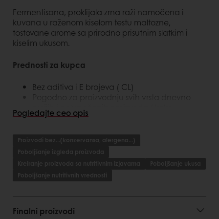
Fermentisana, proklijala zrna raži namočena i
kuvana u raženom kiselom testu maltozne,
tostovane arome sa prirodno prisutnim slatkim i
kiselim ukusom.
Prednosti za kupca
Bez aditiva i E brojeva ( CL)
Pogodno za proizvodnju svih vrsta dnevno
svežih i polupečenih proizvoda ( kako
Pogledajte ceo opis
pšeničnih tako i ražanih), takođe za tostove,
ciabatte, pecivo itd.
Laka primena, na početku ili kraju zamesa.
Proizvodi bez...(konzervansa, alergena...)
Poboljšanje izgleda proizvoda
Prednosti za kupca
Kreiranje proizvoda sa nutritivnim izjavama
Poboljšanje ukusa
Poboljšanje nutritivnih vrednosti
Bogato vlaknima
Proklijale semenke raži
Izvanredan, bogat ukus proizvoda
Finalni proizvodi