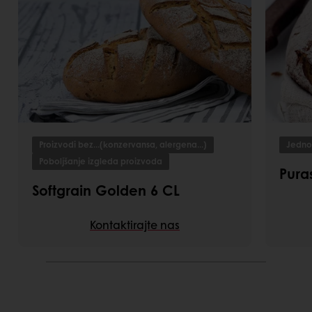
Proizvodi bez...(konzervansa, alergena...)
Jednos
Poboljšanje izgleda proizvoda
Pura
Softgrain Golden 6 CL
Kontaktirajte nas