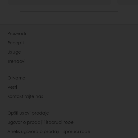
Proizvodi
Recepti
Usluge
Trendovi
O Nama
Vesti
Kontaktirajte nas
Opšti uslovi prodaje
Ugovor o prodaji i isporuci robe
Aneks ugovora o prodaji i isporuci robe