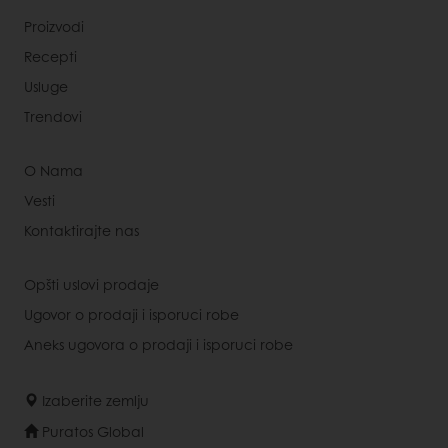
Proizvodi
Recepti
Usluge
Trendovi
O Nama
Vesti
Kontaktirajte nas
Opšti uslovi prodaje
Ugovor o prodaji i isporuci robe
Aneks ugovora o prodaji i isporuci robe
Izaberite zemlju
Puratos Global