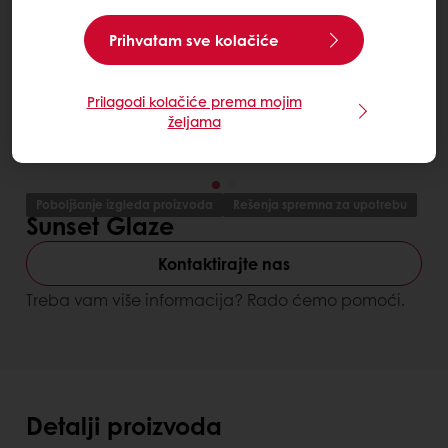
Prihvatam sve kolačiće
Prilagodi kolačiće prema mojim
željama
Poboljšanje izgleda proizvoda
Rešenja spremna za upotrebu
Sunset Glaze
Kontaktirajte nas
Treba vam više informacija? Rado ćemo pomoći.
Detalji proizvoda