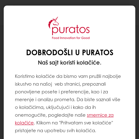
Togg
navi
Pekarstvo
DOBRODOŠLI U PURATOS
Naš sajt koristi kolačiće.
Koristimo kolačiće da bismo vam pružili najbolje
iskustvo na našoj veb stranici, prepoznali
ponovljene posete i preferencije, kao i za
merenje i analizu prometa. Da biste saznali više
o kolačićima, uključujući i kako da ih
onemogućite, pogledajte naše
smernice za
kolačiće
. Klikom na "Prihvatam sve kolačiće"
pristajete na upotrebu svih kolačića.