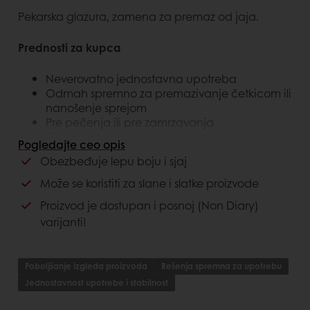
Pekarska glazura, zamena za premaz od jaja.
Prednosti za kupca
Neverovatno jednostavna upotreba
Odmah spremno za premazivanje četkicom ili
nanošenje sprejom
Pre pečenja ili pre zamrzavanja
Garantuje konstantan, dugotrajan sjaj
Pogledajte ceo opis
Doprinosi održanju svežine
Obezbeđuje lepu boju i sjaj
Može se razblažiti do 30% vodom
Može se koristiti za slane i slatke proizvode
Prednosti za potrošača
Proizvod je dostupan i posnoj (Non Diary)
varijanti!
Proizvodi nisu lepljivi
Za ishranu bez jaja
Bez glutena, holesterola i bez konzervansa
Poboljšanje izgleda proizvoda
Rešenja spremna za upotrebu
Jednostavnost upotrebe i stabilnost