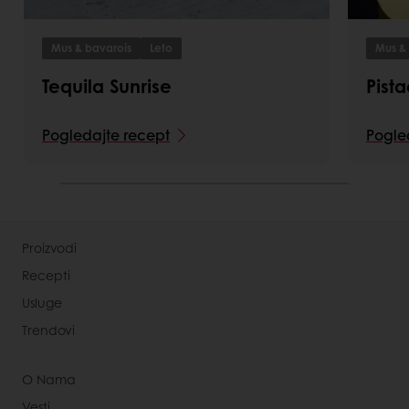
Mus & bavarois
Leto
Mus &
Tequila Sunrise
Pist
Pogledajte recept
Pogle
Proizvodi
Recepti
Usluge
Trendovi
O Nama
Vesti