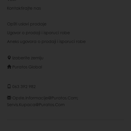
Kontaktirajte nas
Opšti uslovi prodaje
Ugovor o prodaji i isporuci robe
Aneks ugovora o prodaji i isporuci robe
Izaberite zemlju
Puratos Global
063 392 982
Opste.informacije@puratos.com;
Servis.kupaca@puratos.com