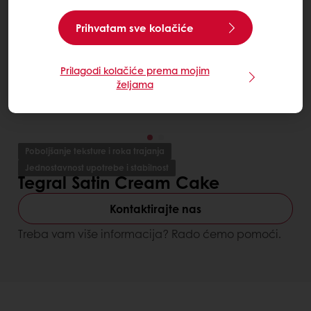
Prihvatam sve kolačiće
Prilagodi kolačiće prema mojim
željama
Poboljšanje teksture i roka trajanja
Jednostavnost upotrebe i stabilnost
Tegral Satin Cream Cake
Kontaktirajte nas
Treba vam više informacija? Rado ćemo pomoći.