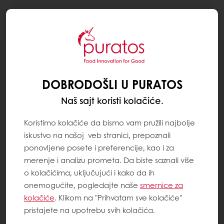
Togg
navi
Poslastičarstvo
DOBRODOŠLI U PURATOS
Naš sajt koristi kolačiće.
Koristimo kolačiće da bismo vam pružili najbolje
iskustvo na našoj veb stranici, prepoznali
ponovljene posete i preferencije, kao i za
merenje i analizu prometa. Da biste saznali više
o kolačićima, uključujući i kako da ih
onemogućite, pogledajte naše
smernice za
kolačiće
. Klikom na "Prihvatam sve kolačiće"
pristajete na upotrebu svih kolačića.