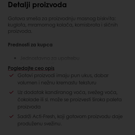
Detalji proizvoda
Gotova smeša za proizvodnju masnog biskvita:
kuglofa, mramornog kolača, komisbrota i sličnih
proizvoda.
Prednosti za kupca
Jednostavno za upotrebu
Doziranje 100%
Pogledajte ceo opis
Široka primenjivost
Gotovi proizvodi imaju pun ukus, dobar
Konstantan kvalitet
volumen i nežnu kremastu teksturu
Prednosti za potrošača
Uz dodatak kandiranog voća, svežeg voća,
čokolade ili sl. može se proizvesti široka paleta
Odličan ukus
proizvoda
Produžena svežina
Sadrži Acti-Fresh, koji gotovom proizvodu daje
produženu svežinu.