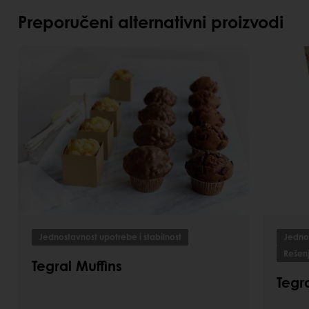
Preporučeni alternativni proizvodi
Jednostavnost upotrebe i stabilnost
Jednos
Rešen
Tegral Muffins
Tegr