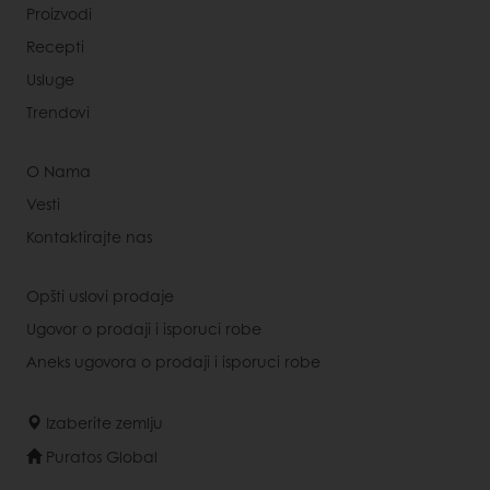
Proizvodi
Recepti
Usluge
Trendovi
O Nama
Vesti
Kontaktirajte nas
Opšti uslovi prodaje
Ugovor o prodaji i isporuci robe
Aneks ugovora o prodaji i isporuci robe
Izaberite zemlju
Puratos Global