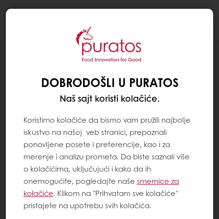
Togg
navi
Poslastičarstvo
DOBRODOŠLI U PURATOS
Naš sajt koristi kolačiće.
Koristimo kolačiće da bismo vam pružili najbolje
iskustvo na našoj veb stranici, prepoznali
ponovljene posete i preferencije, kao i za
merenje i analizu prometa. Da biste saznali više
o kolačićima, uključujući i kako da ih
onemogućite, pogledajte naše
smernice za
kolačiće
. Klikom na "Prihvatam sve kolačiće"
pristajete na upotrebu svih kolačića.