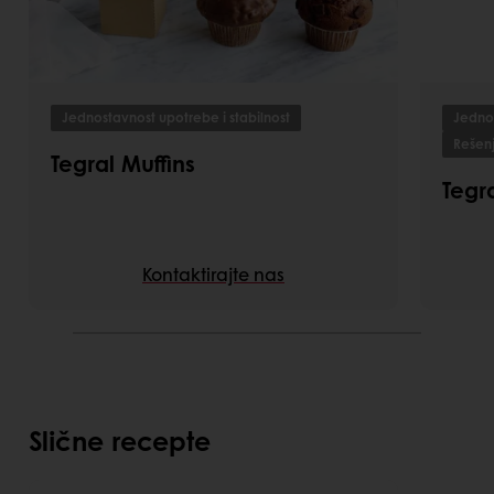
Jednostavnost upotrebe i stabilnost
Jednos
Rešen
Tegral Muffins
Tegr
Kontaktirajte nas
Slične recepte