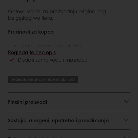
Gotova smeša za proizvodnju originalnog
belgijskog waffle-a.
Prednosti za kupca
Jednostavno za upotrebu
Doziranje 100%
Pogledajte ceo opis
Konstantan kvalitet
Dodati samo vodu i masnoću
Prednosti za potrošača
Jednostavnost upotrebe i stabilnost
Originalni belgijski waffle
Finalni proizvodi
Sastojci, alergeni, upotreba i preuzimanja