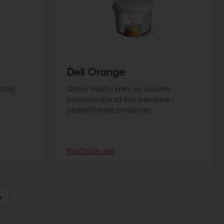
Deli Orange
utog
Gotov mlečni krem sa ukusom
pomorandže za fine pekarske i
poslastičarske proizvode.
Pročitajte više