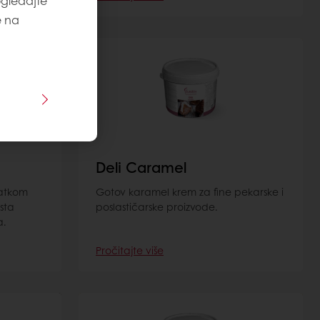
ogledajte
e na
Deli Caramel
datkom
Gotov karamel krem za fine pekarske i
sta
poslastičarske proizvode.
a.
Pročitajte više