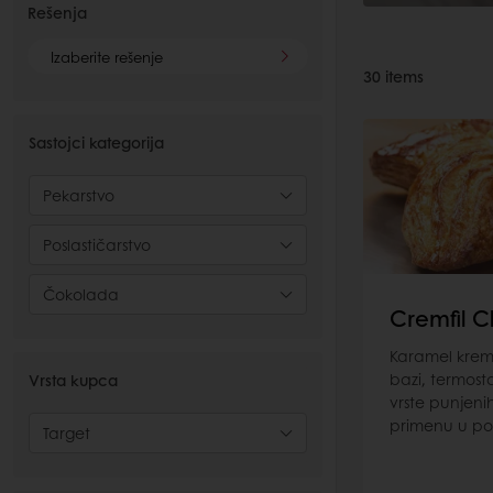
Rešenja
Izaberite rešenje
30
items
Sastojci kategorija
Pekarstvo
Poslastičarstvo
Čokolada
Cremfil C
Karamel krem
bazi, termost
Vrsta kupca
vrste punjeni
primenu u pos
Target