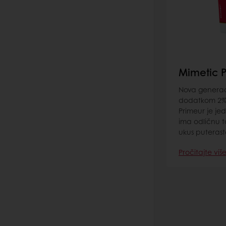
Mimetic 
Nova generac
dodatkom 2% 
Primeur je je
ima odličnu t
ukus puterast
Pročitajte viš