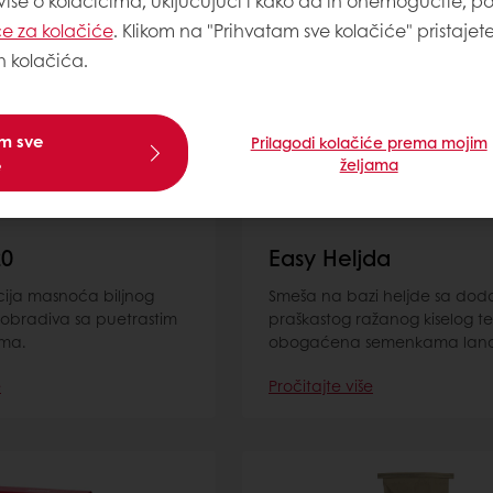
 više o kolačićima, uključujući i kako da ih onemogućite, p
e za kolačiće
. Klikom na "Prihvatam sve kolačiće" pristajet
h kolačića.
am sve
Prilagodi kolačiće prema mojim
e
željama
20
Easy Heljda
ija masnoća biljnog
Smeša na bazi heljde sa do
 obradiva sa puetrastim
praškastog ražanog kiselog te
ima.
obogaćena semenkama lan
e
Pročitajte više