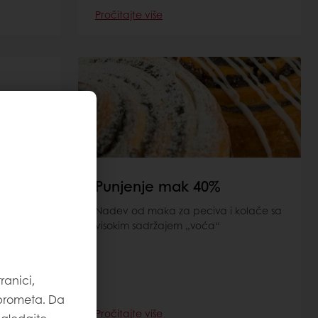
Pročitajte više
Punjenje mak 40%
Nadev od maka za peciva i kolače sa
ic
visokim sadržajem „voća“
vost i
 i
m i
ranici,
 prometa. Da
Pročitajte više