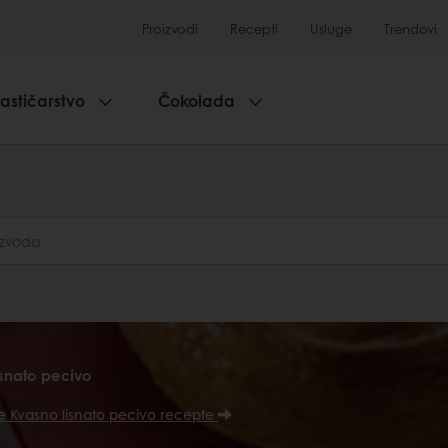
Proizvodi
Recepti
Usluge
Trendovi
lastičarstvo
Čokolada
snato pecivo
e Kvasno lisnato pecivo recepte