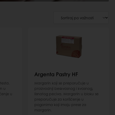
Argenta Pastry HF
testa.
Margarin koji se preporučuje u
n u
proizvodnji beskvasnog i kvasnog,
ćenje u
lisnatog peciva. Margarin u bloku se
preporučuje za korišćenje u
pogonima koji imaju prese za
margarin.