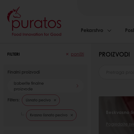
Pekarstvo
Pos
PROIZVODI
FILTERI
poništi
Finalni proizvodi
Izaberite finalne
proizvode
Filters:
Lisnato pecivo
Beskvasno li
Kvasno lisnato pecivo
Pogledajte sv