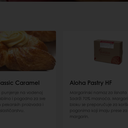
lassic Caramel
Aloha Pastry HF
 punjenje na vodenoj
Margarinski namaz za lisnata 
abilno i pogodno za sve
Sadrži 70% masnoća. Margari
h pekarskih proizvoda i
bloku se preporučuje za koriš
lastičarstvu.
pogonima koji imaju prese za
margarin.