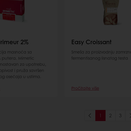
Primeur 2%
Easy Croissant
ija masnoća sa
Smeša za proizvodnju zamrzn
putera. Mimetic
fermentisanog lisnatog testa
dnostavan za upotrebu,
opivost i pruža savršen
og osećaja u ustima.
e
Pročitajte više
1
2
3