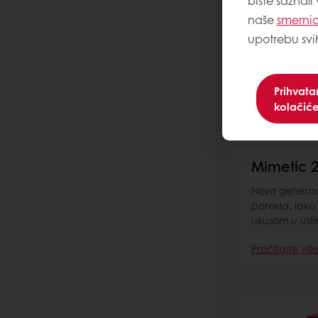
biste saznali
naše
smernic
upotrebu svi
Prihvat
kolačić
Mimetic 
Nova generac
porekla, lako
ukusom u ust
Pročitajte viš