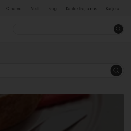
O nama
Vesti
Blog
Kontaktirajte nas
Karijera