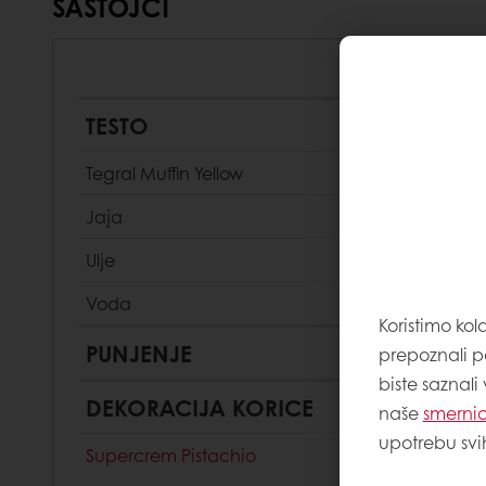
SASTOJCI
TESTO
Tegral Muffin Yellow
Jaja
Ulje
Voda
Koristimo kol
PUNJENJE
prepoznali p
biste saznali
DEKORACIJA KORICE
naše
smernic
upotrebu svi
Supercrem Pistachio