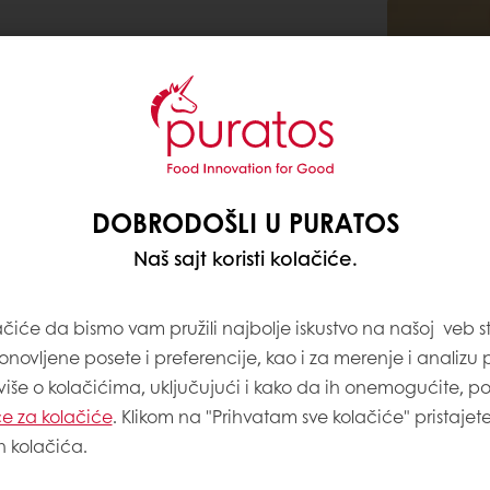
g
1000
DOBRODOŠLI U PURATOS
400
Naš sajt koristi kolačiće.
425
250
ačiće da bismo vam pružili najbolje iskustvo na našoj veb st
onovljene posete i preferencije, kao i za merenje i analizu
 više o kolačićima, uključujući i kako da ih onemogućite, p
e za kolačiće
. Klikom na "Prihvatam sve kolačiće" pristajet
h kolačića.
300