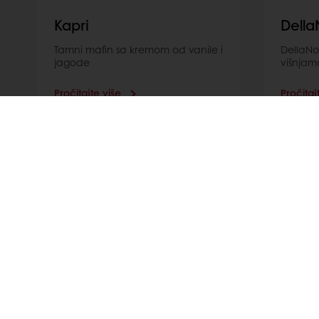
Kapri
Dell
Tamni mafin sa kremom od vanile i
DellaNo
jagode
višnjam
Pročitajte više
Pročitaj
Proizvodi
O Nama
Recepti
Vesti
Usluge
Kontaktirajt
Trendovi
063 392 982
Opste.informacije@puratos.com; S