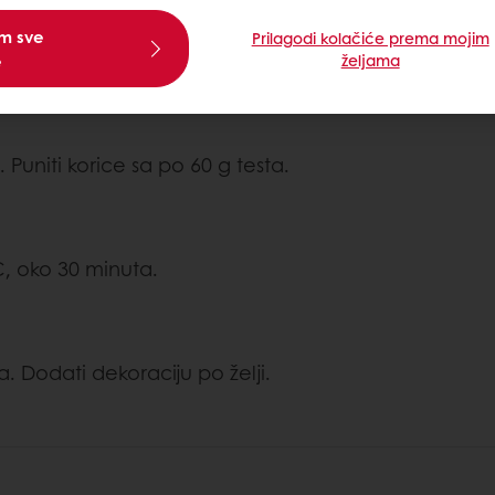
am sve
Prilagodi kolačiće prema mojim
e
željama
. Puniti korice sa po 60 g testa.
C, oko 30 minuta.
. Dodati dekoraciju po želji.