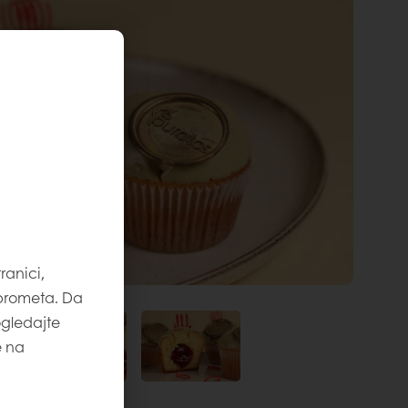
ranici,
 prometa. Da
ogledajte
e na