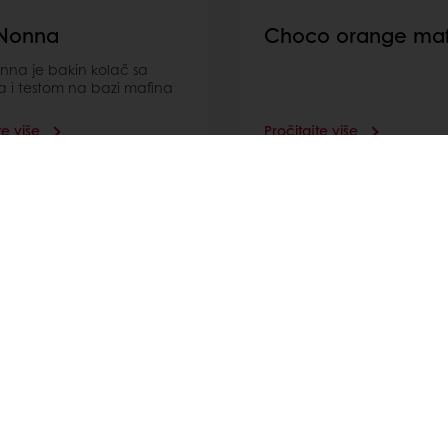
aNonna
Choco orange maf
nna je bakin kolač sa
a i testom na bazi mafina
te više
Pročitajte više
Opšti uslovi prodaje
Ugovor o prodaji i isporuci rob
e nas
Aneks ugovora o prodaji i ispo
ervis.kupaca@puratos.com