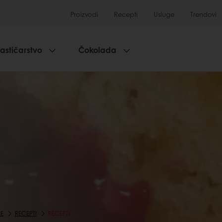
Proizvodi
Recepti
Usluge
Trendovi
lastičarstvo
Čokolada
E
RECEPTI
RECEPTI