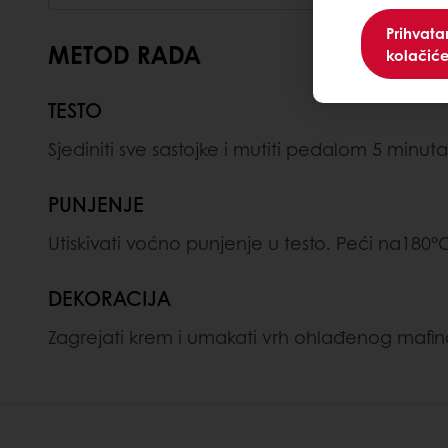
Prihvat
METOD RADA
kolačić
TESTO
Sjediniti sve sastojke i mutiti pedalom 5 minuta
PUNJENJE
Utiskivati voćno punjenje u testo. Peći na180°
DEKORACIJA
Zagrejati krem i umakati vrh ohlađenog mafina