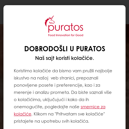
Togg
navi
DOBRODOŠLI U PURATOS
Naš sajt koristi kolačiće.
Koristimo kolačiće da bismo vam pružili najbolje
iskustvo na našoj veb stranici, prepoznali
ponovljene posete i preferencije, kao i za
merenje i analizu prometa. Da biste saznali više
o kolačićima, uključujući i kako da ih
onemogućite, pogledajte naše
smernice za
kolačiće
. Klikom na "Prihvatam sve kolačiće"
pristajete na upotrebu svih kolačića.