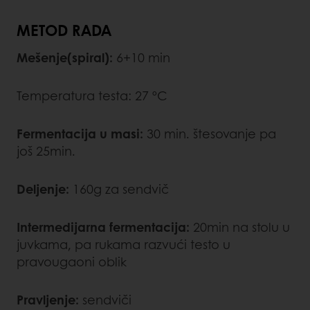
METOD RADA
Mešenje(spiral):
6+10 min
Temperatura testa: 27 ºC
Fermentacija u masi:
30 min. štesovanje pa
još 25min.
Deljenje:
160g za sendvič
Intermedijarna fermentacija:
20min na stolu u
juvkama, pa rukama razvući testo u
pravougaoni oblik
Pravljenje:
sendviči