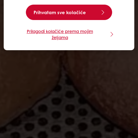
Prihvatam sve kolačiće
Prilagodi kolačiće prema mojim
željama