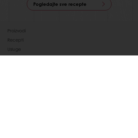
Pogledajte sve recepte
Proizvodi
Recepti
Usluge
Trendovi
O Nama
Vesti
Kontaktirajte nas
Opšti uslovi prodaje
Ugovor o prodaji i isporuci robe
Aneks ugovora o prodaji i isporuci robe