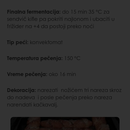
Finalna fermentacija:
do 15 min 35 ºC za
sendvič kifle pa pokriti najlonom i ubaciti u
frižider na +4 da postoji preko noći
Tip peći:
konvektomat
Temperatura pečenja:
150 ºC
Vreme pečenja:
oko 16 min
Dekoracija:
narezati nožićem tri nareza skroz
do nadeva i posle pečenja preko nareza
narendati kačkavalj.