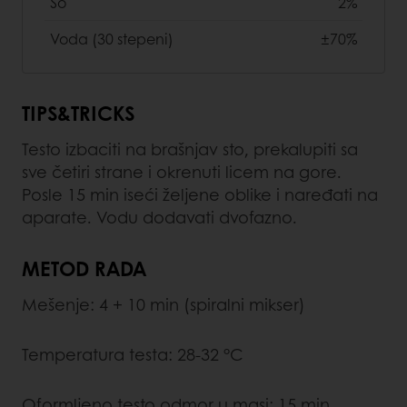
So
2%
Voda (30 stepeni)
±70%
TIPS&TRICKS
Testo izbaciti na brašnjav sto, prekalupiti sa
sve četiri strane i okrenuti licem na gore.
Posle 15 min iseći željene oblike i naređati na
aparate. Vodu dodavati dvofazno.
METOD RADA
Mešenje: 4 + 10 min (spiralni mikser)
Temperatura testa: 28-32 °C
Oformljeno testo odmor u masi: 15 min