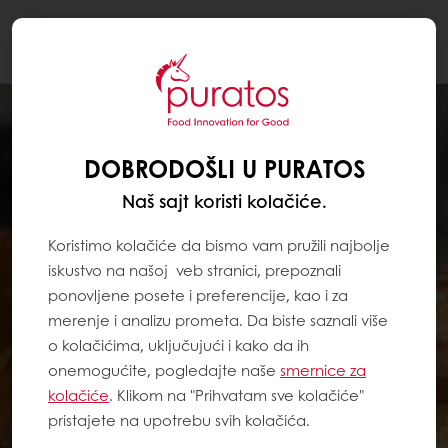
Togg
navi
DOBRODOŠLI U PURATOS
Naš sajt koristi kolačiće.
Koristimo kolačiće da bismo vam pružili najbolje
iskustvo na našoj veb stranici, prepoznali
ponovljene posete i preferencije, kao i za
merenje i analizu prometa. Da biste saznali više
o kolačićima, uključujući i kako da ih
onemogućite, pogledajte naše
smernice za
kolačiće
. Klikom na "Prihvatam sve kolačiće"
pristajete na upotrebu svih kolačića.