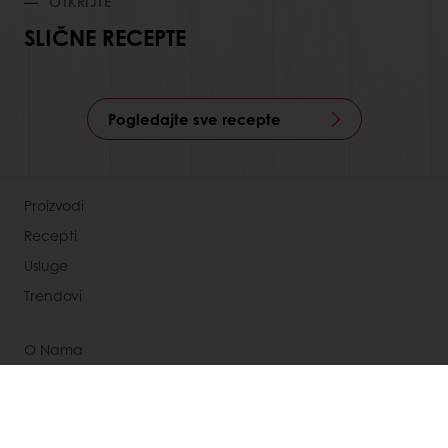
OTKRIJTE
SLIČNE RECEPTE
Pogledajte sve recepte
Proizvodi
Recepti
Usluge
Trendovi
O Nama
Vesti
Kontaktirajte nas