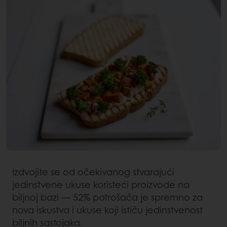
Izdvojite se od očekivanog stvarajući
jedinstvene ukuse koristeći proizvode na
biljnoj bazi — 52% potrošača je spremno za
nova iskustva i ukuse koji ističu jedinstvenost
biljnih sastojaka.