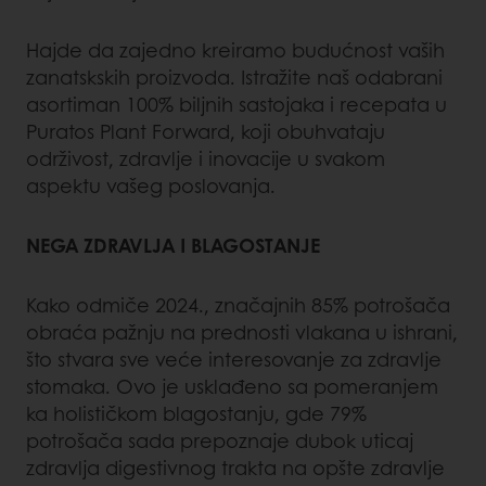
Hajde da zajedno kreiramo budućnost vaših
zanatskskih proizvoda. Istražite naš odabrani
asortiman 100% biljnih sastojaka i recepata u
Puratos Plant Forward, koji obuhvataju
održivost, zdravlje i inovacije u svakom
aspektu vašeg poslovanja.
NEGA ZDRAVLJA I BLAGOSTANJE
Kako odmiče 2024., značajnih 85% potrošača
obraća pažnju na prednosti vlakana u ishrani,
što stvara sve veće interesovanje za zdravlje
stomaka. Ovo je usklađeno sa pomeranjem
ka holističkom blagostanju, gde 79%
potrošača sada prepoznaje dubok uticaj
zdravlja digestivnog trakta na opšte zdravlje