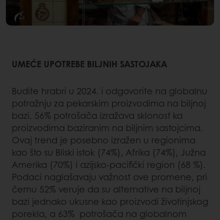
UMEĆE UPOTREBE BILJNIH SASTOJAKA
Budite hrabri u 2024. i odgovorite na globalnu
potražnju za pekarskim proizvodima na biljnoj
bazi. 56% potrošača izražava sklonost ka
proizvodima baziranim na biljnim sastojcima.
Ovaj trend je posebno izražen u regionima
kao što su Bliski istok (74%), Afrika (74%), Južna
Amerika (70%) i azijsko-pacifički region (68 %).
Podaci naglašavaju važnost ove promene, pri
čemu 52% veruje da su alternative na biljnoj
bazi jednako ukusne kao proizvodi životinjskog
porekla, a 63% potrošača na globalnom