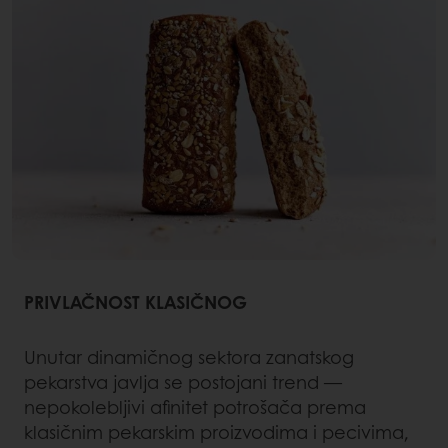
PRIVLAČNOST KLASIČNOG
Unutar dinamičnog sektora zanatskog
pekarstva javlja se postojani trend —
nepokolebljivi afinitet potrošača prema
klasičnim pekarskim proizvodima i pecivima,