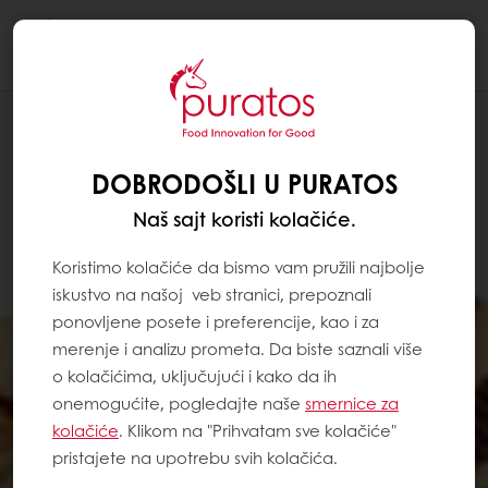
Togg
navi
DOBRODOŠLI U PURATOS
Naš sajt koristi kolačiće.
Koristimo kolačiće da bismo vam pružili najbolje
iskustvo na našoj veb stranici, prepoznali
ponovljene posete i preferencije, kao i za
merenje i analizu prometa. Da biste saznali više
o kolačićima, uključujući i kako da ih
onemogućite, pogledajte naše
smernice za
kolačiće
. Klikom na "Prihvatam sve kolačiće"
pristajete na upotrebu svih kolačića.