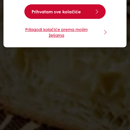
Prihvatam sve kolačiće
Prilagodi kolačiće prema mojim
željama