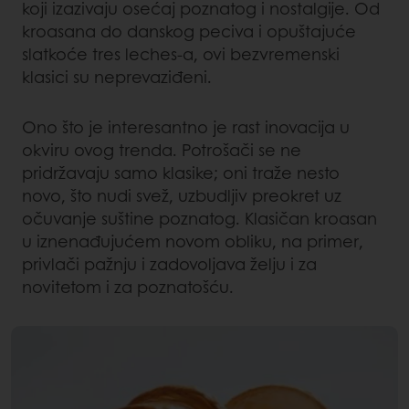
koji izazivaju osećaj poznatog i nostalgije. Od
kroasana do danskog peciva i opuštajuće
slatkoće tres leches-a, ovi bezvremenski
klasici su neprevaziđeni.
Ono što je interesantno je rast inovacija u
okviru ovog trenda. Potrošači se ne
pridržavaju samo klasike; oni traže nesto
novo, što nudi svež, uzbudljiv preokret uz
očuvanje suštine poznatog. Klasičan kroasan
u iznenađujućem novom obliku, na primer,
privlači pažnju i zadovoljava želju i za
novitetom i za poznatošću.