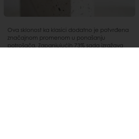
Ova sklonost ka klasici dodatno je potvrđena
značajnom promenom u ponašanju
potrošača. Zapanjujućih 73% sada izražava
sklonost prema poznatom elementu kada
istražuje nove vrste hrane – što je povećanje
sa 67% u 2021. Naročito u Južnoj Americi,
Bliskom istoku i Africi, gde se 79% ispitanika
okreće ka udobnosti poznatog, pre nego
privlačnosti potpuno novog.
Sa ovakvom klimom na tržištu, vaša zanatska
pekara ima moć da oduševi potrošače,
nudeći proizvode koji donose osećaj topline i
udobnosti. Zamislite čokoladne kolačiće, pitu