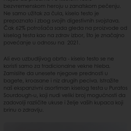
bezvremenskom heroju u zanatskom pečenju.
Ne samo užitak za čula, kiselo testo je
prepoznato i zbog svojih digestivnih svojstava.
Čak 62% potrošača sada gleda na proizvode od
kiselog testa kao na zdrav izbor, što je značajno
povećanje u odnosu na 2021.
Ali evo uzbudljivog obrta - kiselo testo se ne
koristi samo za tradicionalne vekne hleba.
Zamislite da unesete njegove prednosti u
bagete, kroasane i niz drugih peciva. Istražite
naš ekspanzivni asortiman kiselog testa u Puratos
Sourdough-u, koji nudi veliki broj mogućnosti da
zadovolji različite ukuse i želje vaših kupaca koji
brinu o zdravlju.