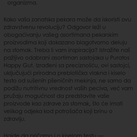
organizma.
Kako vaša zanatska pekara može da iskoristi ovu
zdravstvenu revoluciju? Odgovor leži u
obogaćivanju vašeg asortimana pekarskim
proizvodima koji dokazano blagotvorno deluju
na stomak. Treba li vam inspiracija? Istražite naš
pažljivo odabrani asortiman sastojaka u Puratos
Happy Gut. Izrađeni sa preciznošću, ovi sastojci,
uključujući prirodna prebiotička vlakna i kiselo
testo od sušenih pšeničnih mekinja, ne samo da
podižu nutritivnu vrednost vaših peciva, već vam
pružaju mogućnost da predstavite vaše
proizvode kao zdrave za stomak, što će imati
velikog odjeka kod potrošača koji brinu o
zdravlju.
Hajde da pričamo i o kiselom testu —