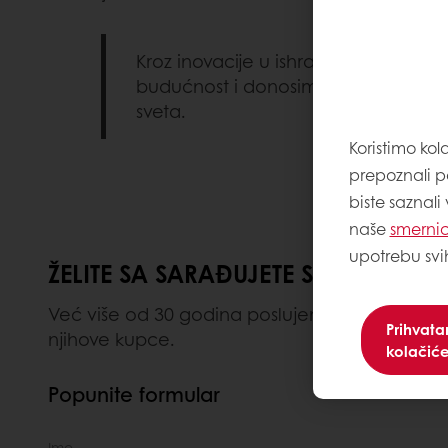
Kroz inovacije u ishrani gradimo zdra
budućnost i donosimo dobrobit lju
sveta.
Koristimo kol
prepoznali p
biste saznali
naše
smernic
upotrebu svi
ŽELITE SA SARAĐUJETE SA NAMA?
Već više od 30 godina poslujemo u Srbiji, po
Prihvat
njihove kupce.
kolačić
Popunite formular