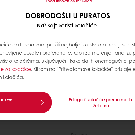
DOBRODOŠLI U PURATOS
viju
Naš sajt koristi kolačiće.
dima širom
ačiće da bismo vam pružili najbolje iskustvo na našoj veb st
onovljene posete i preferencije, kao i za merenje i analizu
 više o kolačićima, uključujući i kako da ih onemogućite, p
e za kolačiće
. Klikom na "Prihvatam sve kolačiće" pristajet
h kolačića.
mažemo pekarama, poslastičarnicama i restoranima 
am sve
Prilagodi kolačiće prema mojim
e
željama