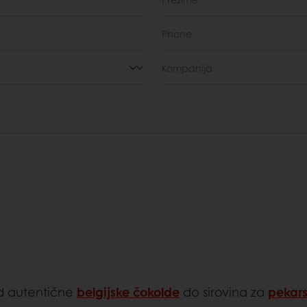
od autentične
belgijske čokolde
do sirovina za
pekars