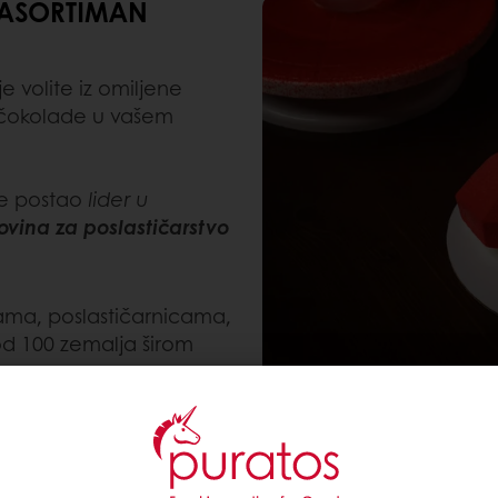
Š ASORTIMAN
je volite iz omiljene
i čokolade u vašem
je postao
lider u
rovina za poslastičarstvo
rama, poslastičarnicama,
d 100 zemalja širom
zvoda, koristeći
čitih svetskih kulinarskih