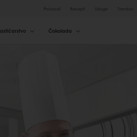
Proizvodi
Recepti
Usluge
Trendovi
lastičarstvo
Čokolada