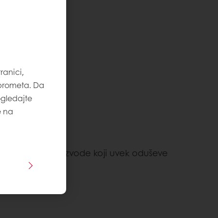
ranici,
 prometa. Da
ogledajte
e na
da kreiraju proizvode koji uvek oduševe