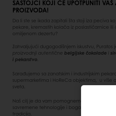
SASTOJCI KOJI ĆE UPOTPUNITI VA
PROIZVODA!
Da li ste se ikada zapitali šta stoji iza peciva ko
pekare, kremastih kolača iz poslastičarnice il
omiljenom dezertu?
Zahvaljujući dugogodišnjem iskustvu, Puratos 
proizvodnji autentične
belgijske čokolade
i
si
i pekarstvo
.
Sarađujemo sa zanatskim i industrijskim peka
supermarketima i HoReCa objektima, u više o
sveta.
Naš cilj je da vam pomognemo u pripremi proi
savremene tehnologije i bogato iskustva iz razli
tradicija.