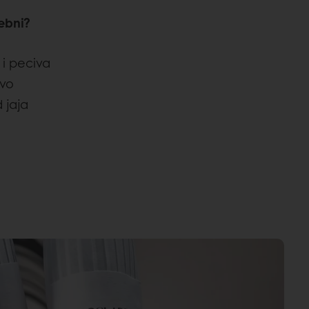
rebni?
i peciva
tvo
 jaja