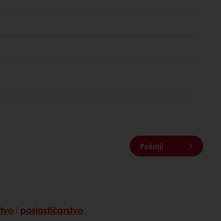
Pošalji
tvo
i
poslastičarstvo
.