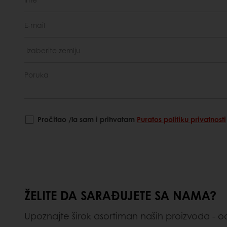
Pročitao /la sam i prihvatam
Puratos politiku privatnosti
ŽELITE DA SARAĐUJETE SA NAMA?
Upoznajte širok asortiman naših proizvoda - 