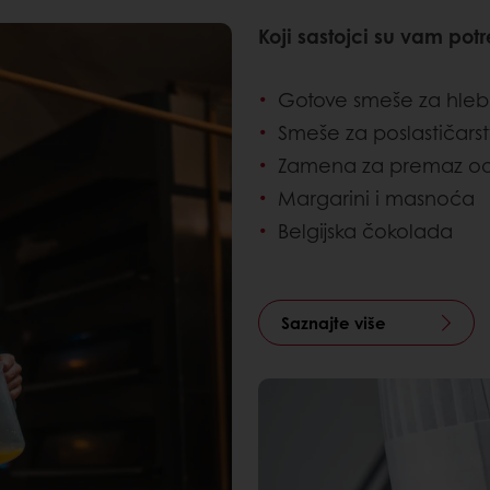
Koji sastojci su vam pot
Gotove smeše za hleb 
Smeše za poslastičars
Zamena za premaz od
Margarini i masnoća
Belgijska čokolada
Saznajte više