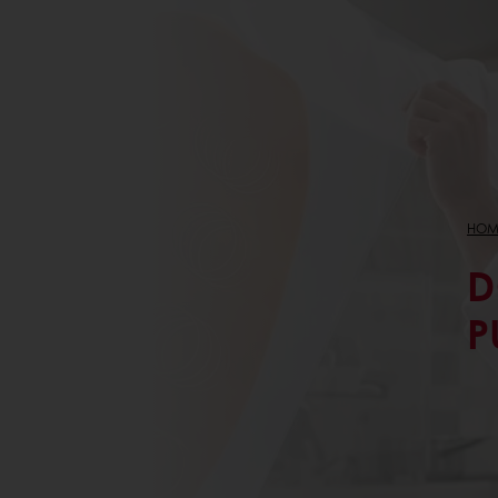
HOM
D
P