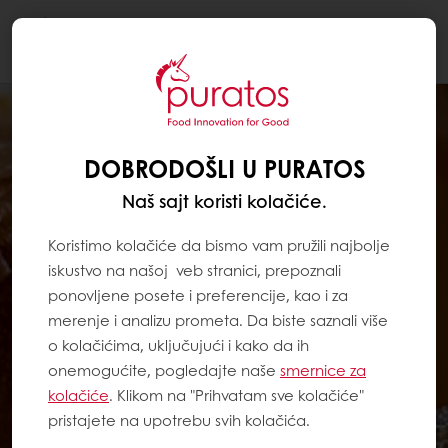
Togg
navi
DOBRODOŠLI U PURATOS
Naš sajt koristi kolačiće.
Koristimo kolačiće da bismo vam pružili najbolje
iskustvo na našoj veb stranici, prepoznali
ponovljene posete i preferencije, kao i za
merenje i analizu prometa. Da biste saznali više
o kolačićima, uključujući i kako da ih
onemogućite, pogledajte naše
smernice za
kolačiće
. Klikom na "Prihvatam sve kolačiće"
pristajete na upotrebu svih kolačića.