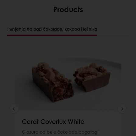
Products
Punjenja na bazi čokolade, kakaoa i lešnika
Carat Coverlux White
Glazura od bele čokolade bogatog i