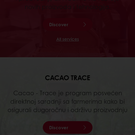
novih proizvoda i tehnologija.
Discover
All services
CACAO TRACE
Cacao - Trace je program posvećen
direktnoj saradnji sa farmerima kako bi
osigurali dugoročnu i održivu proizvodnju
Discover