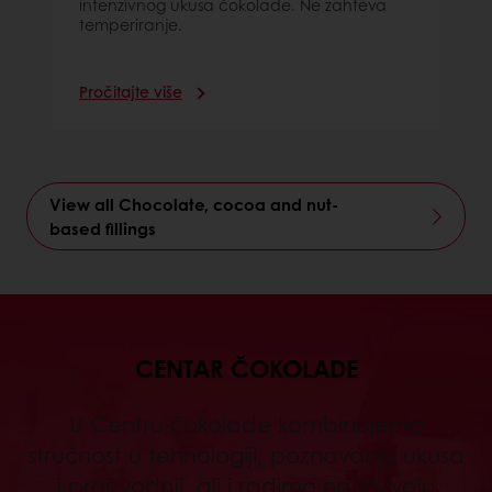
intenzivnog ukusa čokolade. Ne zahteva
temperiranje.
Pročitajte više
View all Chocolate, cocoa and nut-
based fillings
CENTAR ČOKOLADE
U Centru čokolade kombinujemo
stručnost u tehnologiji, poznavanju ukusa
i proizvodnji, ali i radimo na razvoju