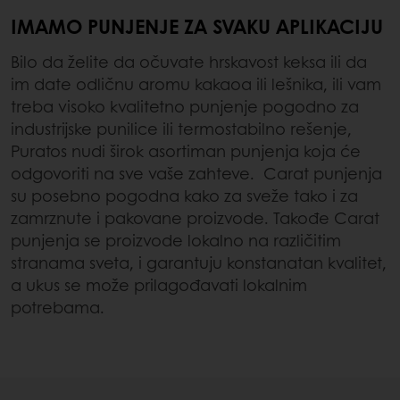
IMAMO PUNJENJE ZA SVAKU APLIKACIJU
Bilo da želite da očuvate hrskavost keksa ili da
im date odličnu aromu kakaoa ili lešnika, ili vam
treba visoko kvalitetno punjenje pogodno za
industrijske punilice ili termostabilno rešenje,
Puratos nudi širok asortiman punjenja koja će
odgovoriti na sve vaše zahteve. Carat punjenja
su posebno pogodna kako za sveže tako i za
zamrznute i pakovane proizvode. Takođe Carat
punjenja se proizvode lokalno na različitim
stranama sveta, i garantuju konstanatan kvalitet,
a ukus se može prilagođavati lokalnim
potrebama.