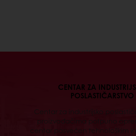
CENTAR ZA INDUSTRIJ
POSLASTIČARSTVO
Centar za industrijsko poslastič
proizvođačima potpuno oprem
centar posvećen tehnološkim in