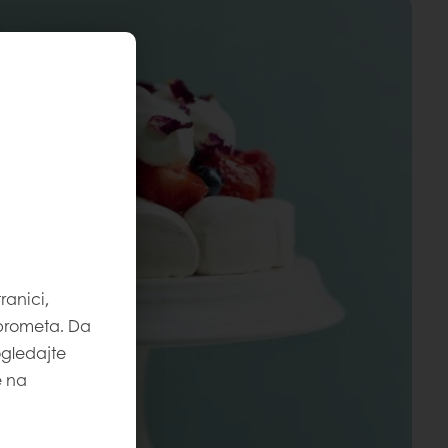
ranici,
 prometa. Da
ogledajte
e na