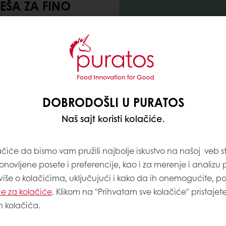
EŠA ZA FINO
o kvalitetne sastojke,
jiti vaše potrošače.
sladice brzo i
DOBRODOŠLI U PURATOS
Naš sajt koristi kolačiće.
ačiće da bismo vam pružili najbolje iskustvo na našoj veb st
onovljene posete i preferencije, kao i za merenje i analizu
 više o kolačićima, uključujući i kako da ih onemogućite, p
e za kolačiće
. Klikom na "Prihvatam sve kolačiće" pristajet
h kolačića.