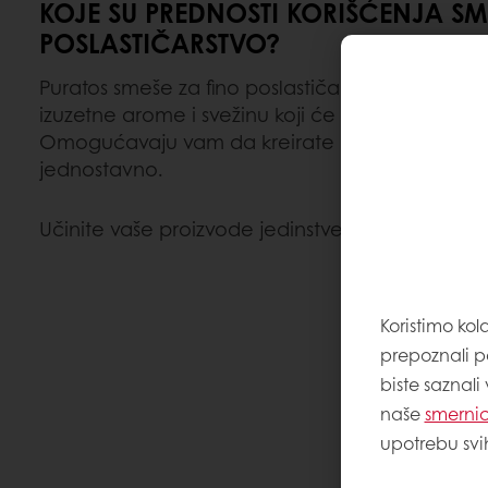
KOJE SU PREDNOSTI KORIŠĆENJA SM
POSLASTIČARSTVO?
Puratos smeše za fino poslastičarstvo nude visok
izuzetne arome i svežinu koji će sigurno zadovol
Omogućavaju vam da kreirate najdelikatnije po
jednostavno.
Učinite vaše proizvode jedinstvenim!
Koristimo kol
prepoznali p
biste saznali
naše
smernic
upotrebu svi