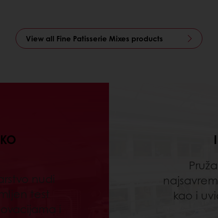
View all Fine Patisserie Mixes products
SKO
Pruža
arstvo nudi
najsavreme
ljen test
kao i uv
ovacijama i