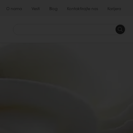
O nama
Vesti
Blog
Kontaktirajte nas
Karijera