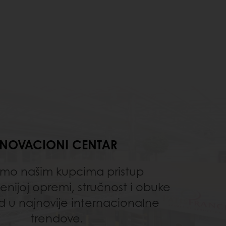
INOVACIONI CENTAR
mo našim kupcima pristup
nijoj opremi, stručnost i obuke
id u najnovije internacionalne
trendove.