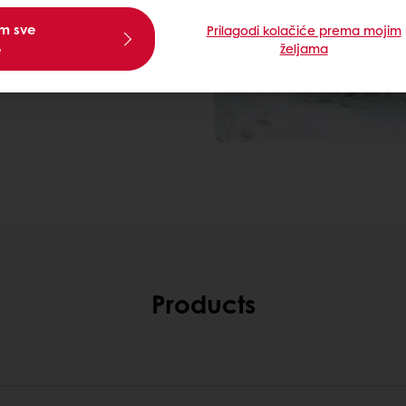
am sve
Prilagodi kolačiće prema mojim
e
željama
Products