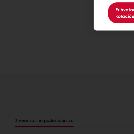
Prihvat
kolačić
Smeše za fino poslastičarstvo