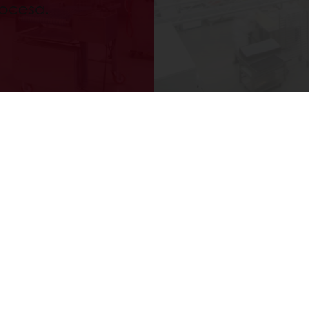
rocesa.
Opšti uslovi prodaje
Ugovor o prodaji i isporuci rob
e nas
Aneks ugovora o prodaji i ispo
ervis.kupaca@puratos.com