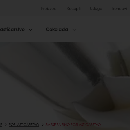
Proizvodi
Recepti
Usluge
Trendovi
lastičarstvo
Čokolada
E
POSLASTIČARSTVO
SMEŠE ZA FINO POSLASTIČARSTVO