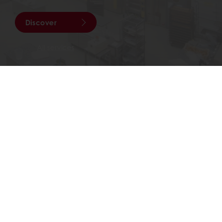
Discover
All services
Izaberite zemlju
e
Puratos Global
ruci robe