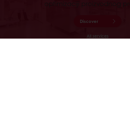
optimizaciji proizvodnog p
Discover
All services
Proizvodi
O Nama
Recepti
Vesti
Usluge
Kontaktirajt
Trendovi
063 392 982
Opste.informacije@puratos.com; S