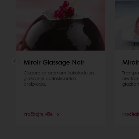
Miroir Glassage Noir
Miroi
Glazura sa aromom čokolade za
Transpar
glaziranje poslastičarskih
neutral
proizvoda.
glazira
Pročitajte više
Pročitaj