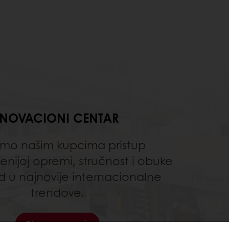
INOVACIONI CENTAR
mo našim kupcima pristup
nijoj opremi, stručnost i obuke
id u najnovije internacionalne
trendove.
Discover