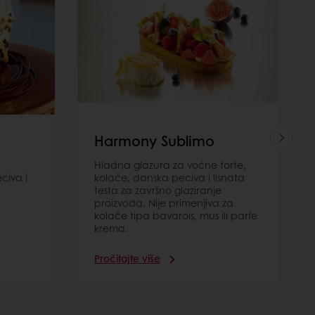
Harmony Sublimo
Hladna glazura za voćne torte,
civa i
kolače, danska peciva i lisnata
testa za završno glaziranje
proizvoda. Nije primenjiva za
kolače tipa bavarois, mus ili parfe
krema.
Pročitajte više