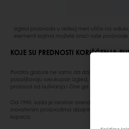
Izgled proizvoda u velikoj meri utiče na odlu
elementi kojima možete istaći vaše proizvode
KOJE SU PREDNOSTI KORIŠĆENJA P
Puratos glazure ne samo da daju sjaj, naglašav
poboljšavaju sveukupan izgled, nego utiču i na uk
proizvod od isušivanja i čine ga duže svežim.
Od 1990. kada je lansiran brend Miroir, proširi
inovativnim proizvodima dizajniranim da zadov
kupaca.