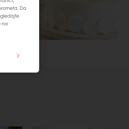
ranici,
 prometa. Da
ogledajte
e na