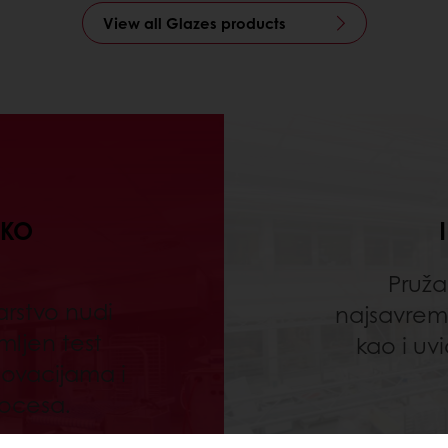
View all Glazes products
SKO
Pruža
arstvo nudi
najsavreme
ljen test
kao i uv
ovacijama i
rocesa.