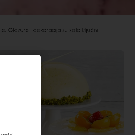
. Glazure i dekoracija su zato ključni