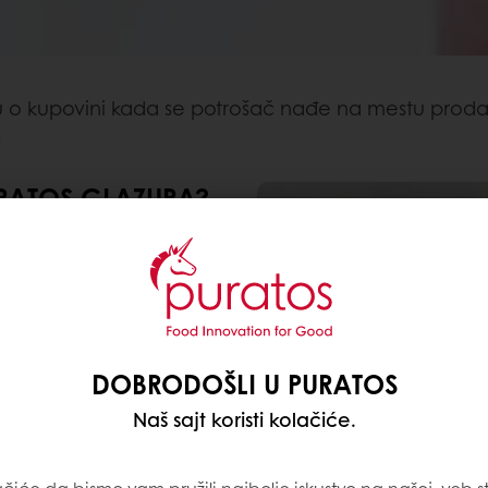
ku o kupovini kada se potrošač nađe na mestu prodaje
.
URATOS GLAZURA?
aju boju proizvoda i
us i teksturu, štite
DOBRODOŠLI U PURATOS
li smo ponudu glazura
olje potrebe naših
Naš sajt koristi kolačiće.