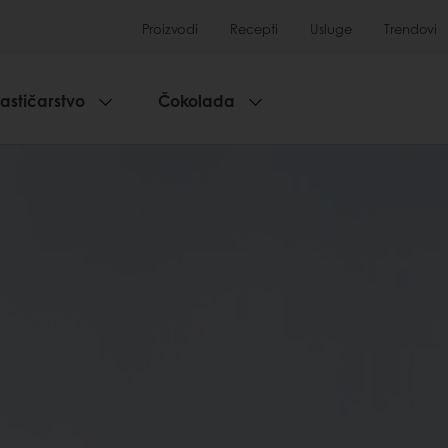
Proizvodi
Recepti
Usluge
Trendovi
lastičarstvo
Čokolada