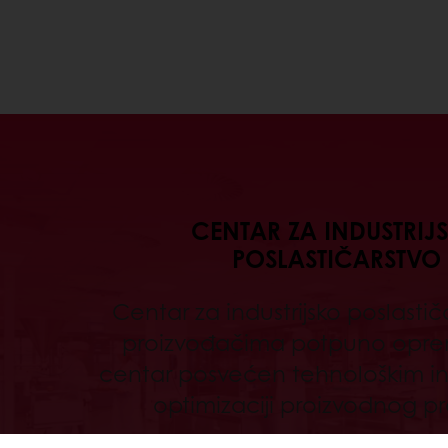
CENTAR ZA INDUSTRIJ
POSLASTIČARSTVO
Centar za industrijsko poslastič
proizvođačima potpuno oprem
centar posvećen tehnološkim in
optimizaciji proizvodnog p