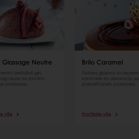
r Glassage Neutre
Brilo Caramel
entni svetložuti gel,
Gotova glazura sa ukusom
nog ukusa za završno
karamele za dekoraciju pe
nje proizvoda.
poslastičarskih proizvoda.
te više
Pročitajte više