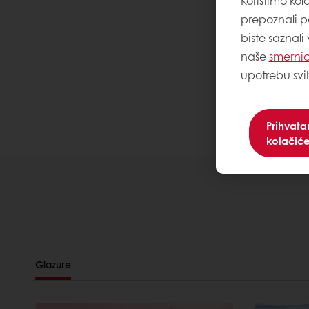
Koristimo kol
prepoznali p
biste saznali
naše
smernic
upotrebu svi
Prihvat
kolačić
Glazure