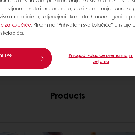
ačiće da bismo vam pružili najbolje iskustvo na našoj veb st
onovljene posete i preferencije, kao i za merenje i analizu
 više o kolačićima, uključujući i kako da ih onemogućite, p
e za kolačiće
. Klikom na "Prihvatam sve kolačiće" pristajet
h kolačića.
am sve
Prilagodi kolačiće prema mojim
e
željama
Products