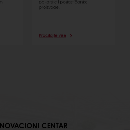
em
pekarske i poslastičarske
proizvode.
Pročitajte više
INOVACIONI CENTAR