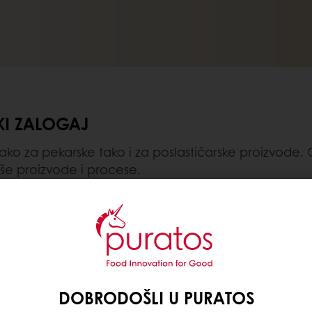
KI ZALOGAJ
o za pekarske tako i za poslastičarske proizvode. Ot
še proizvode i procese.
nja kako bi kreirali trendi proizvode.
DOBRODOŠLI U PURATOS