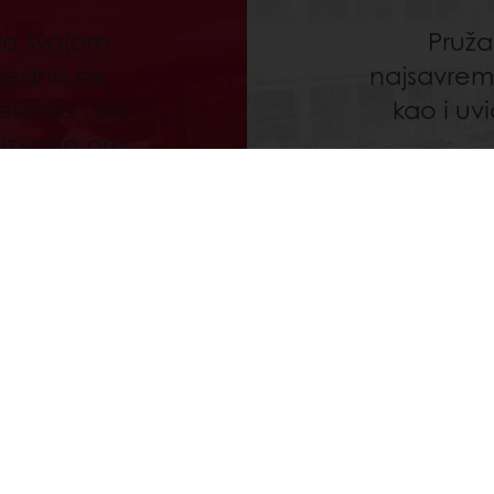
tvo svojom
Pruža
jedno sa
najsavreme
ešenja i da
kao i uv
oizvode pre
alnu
kod kupca.
Opšti uslovi prodaje
Ugovor o prodaji i isporuci rob