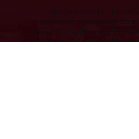
Centar za industrijsko pekars
opremom obezbeđuje da za
kupcima razvijemo specifična r
istražimo i testiramo gotove pr
nego što se pređe na fin
implementaciju u proizvodnji 
Otkrijte
Proizvodi
O Nama
Recepti
Vesti