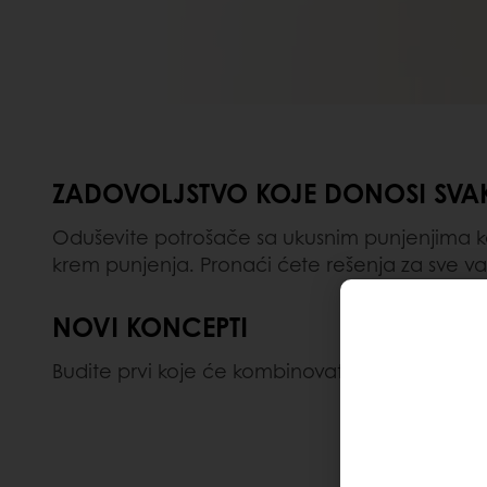
ZADOVOLJSTVO KOJE DONOSI SVA
Oduševite potrošače sa ukusnim punjenjima kak
krem punjenja. Pronaći ćete rešenja za sve va
NOVI KONCEPTI
Budite prvi koje će kombinovati različita punje