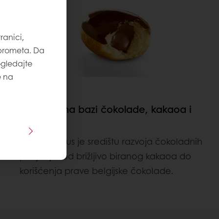
ranici,
 prometa. Da
ogledajte
e na
Punjenja na bazi čokolade, kakaoa i
lešnika
Odličan ukus je središtu razvoja čokoladnih
punjenja: od brižljivo biranog kakaoa do
korišćenja prave belgijske čokolade.