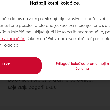
Naš sajt koristi kolačiće.
ačiće da bismo vam pružili najbolje iskustvo na našoj veb st
onovljene posete i preferencije, kao i za merenje i analizu
 više o kolačićima, uključujući i kako da ih onemogućite, p
e za kolačiće
. Klikom na "Prihvatam sve kolačiće" pristajet
h kolačića.
Voćna punjenja
am sve
Prilagodi kolačiće prema mojim
Voćna punjenja donose prirodne ukuse i
e
željama
boje vašim proizvodima. Umesto gajenih
borovnica Puratos bira divlje borovnice,
koje daju bogatiji ukus.