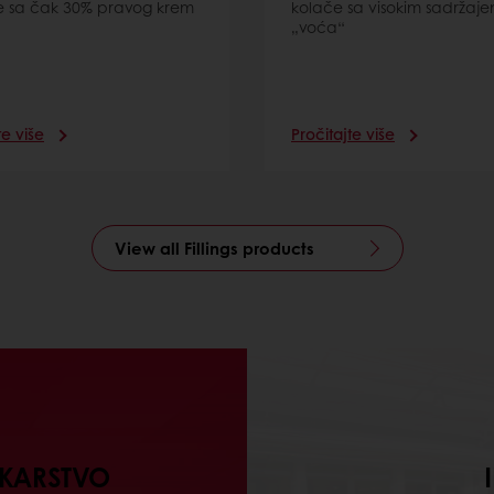
 sa čak 30% pravog krem
kolače sa visokim sadržaj
„voća“
te više
Pročitajte više
View all Fillings products
EKARSTVO