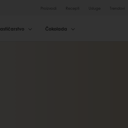
Proizvodi
Recepti
Usluge
Trendovi
lastičarstvo
Čokolada