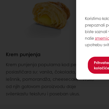
Koristimo kol
prepoznali p
biste saznali
naše
smernic
upotrebu svi
Krem punjenja
Prihvat
Krem punjenja popularna kod pekara i
kolačić
poslastičara su: vanila, čokolada, karamel,
lešnnik, pomorandža, cheesecake...svako
od njih gotovom poroizvodu daje
svilenkastu teksturu i poseban ukus.