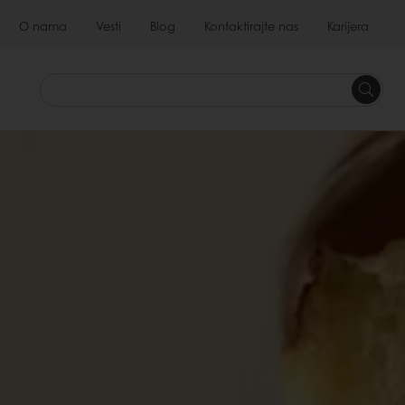
O nama
Vesti
Blog
Kontaktirajte nas
Karijera