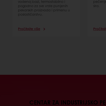
vodenoj bazi, termostabilno i
pečenje
pogodno za sve vrste punjenih
sira.
pekarskih proizvoda i primenu u
poslastičarstvu.
Pročitajte više
Pročitaj
CENTAR ZA INDUSTRIJSKO P