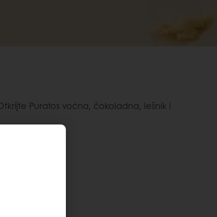
krijte Puratos voćna, čokoladna, lešnik i