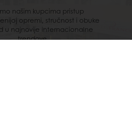
mo našim kupcima pristup
nijoj opremi, stručnost i obuke
id u najnovije internacionalne
trendove.
Otkrijte
Izaberite zemlju
e
Puratos Global