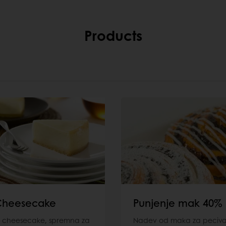
Products
 Cheesecake
Punjenje mak 40%
a cheesecake, spremna za
Nadev od maka za peciva