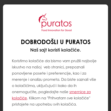
Togg
navi
PEKARSTVO
O-TENTIC
DOBRODOŠLI U PURATOS
Naš sajt koristi kolačiće.
Koristimo kolačiće da bismo vam pružili najbolje
iskustvo na našoj veb stranici, prepoznali
ponovljene posete i preferencije, kao i za
merenje i analizu prometa. Da biste saznali više
o kolačićima, uključujući i kako da ih
onemogućite, pogledajte naše
smernice za
kolačiće
. Klikom na "Prihvatam sve kolačiće"
pristajete na upotrebu svih kolačića.