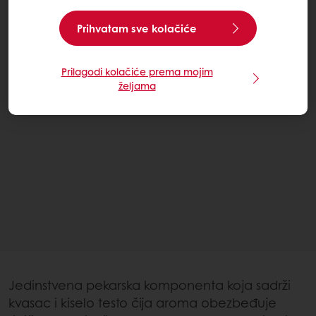
Prihvatam sve kolačiće
Prilagodi kolačiće prema mojim
željama
Jedinstvena pekarska komponenta koja sadrži
kvasac i kiselo testo čija aroma obezbeđuje