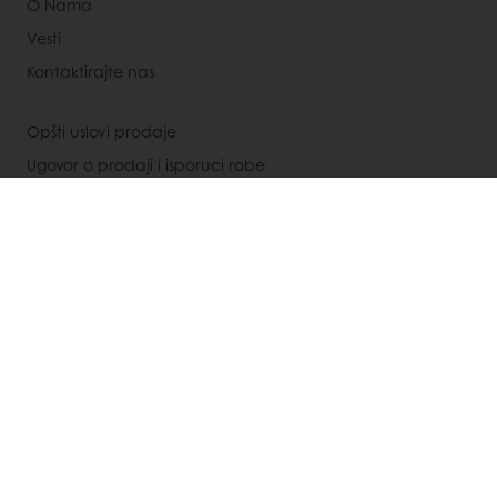
O Nama
Vesti
Kontaktirajte nas
Opšti uslovi prodaje
Ugovor o prodaji i isporuci robe
Aneks ugovora o prodaji i isporuci robe
Izaberite zemlju
Puratos Global
063 392 982
Opste.informacije@puratos.com;
Servis.kupaca@puratos.com