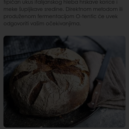
tipičan ukus italijanskog hleba hrskave korice i
meke šupljikave sredine. Direktnom metodom ili
produženom fermentacijom O-tentic će uvek
odgovoriti vašim očekivanjima.