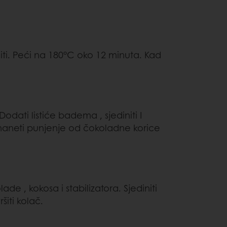
initi. Peći na 180°C oko 12 minuta. Kad
dati listiće badema , sjediniti I
 naneti punjenje od čokoladne korice
de , kokosa i stabilizatora. Sjediniti
iti kolač.