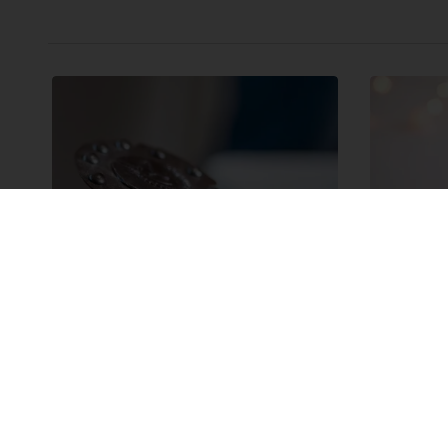
Nugat Vegan
Tri k
Recept za veganski kolač Nugat
Predsta
Vegan
recept k
kolore 
različit
čokolad
čokolad
osvojiti