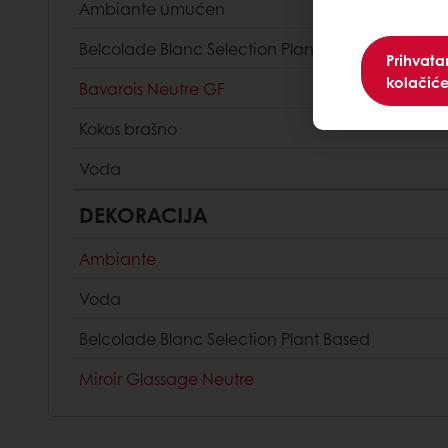
Ambiante umućen
Belcolade Blanc Selection Plant Based
Prihvat
kolačić
Bavarois Neutre GF
Kokos brašno
Voda
DEKORACIJA
Ambiante
Voda
Belcolade Blanc Selection Plant Based
Miroir Glassage Neutre