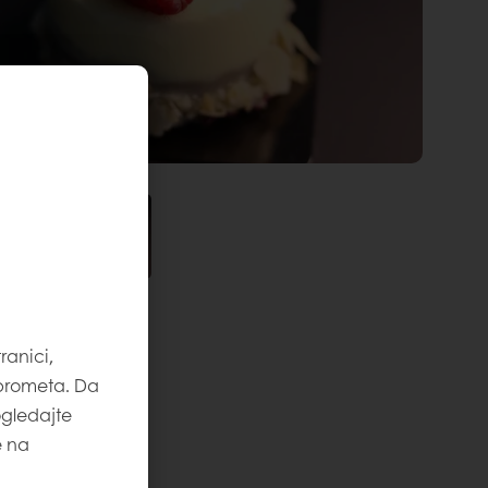
ranici,
 prometa. Da
ogledajte
e na