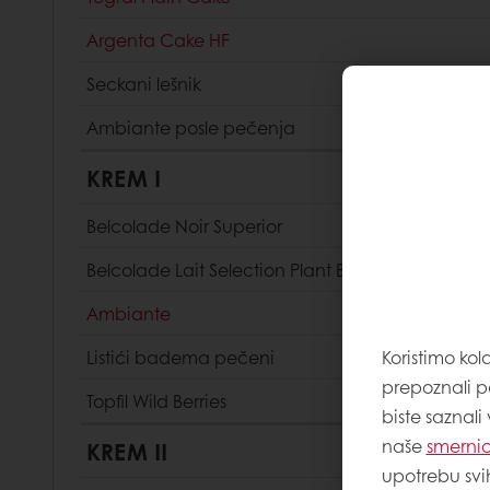
Argenta Cake HF
Seckani lešnik
Ambiante posle pečenja
KREM I
Belcolade Noir Superior
Belcolade Lait Selection Plant Based
Ambiante
Listići badema pečeni
Koristimo kol
prepoznali p
Topfil Wild Berries
biste saznali
naše
smernic
KREM II
upotrebu svi