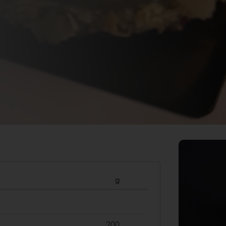
g
200