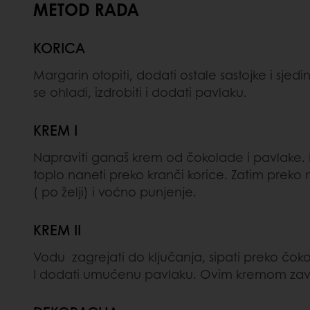
METOD RADA
KORICA
Margarin otopiti, dodati ostale sastojke i sjed
se ohladi, izdrobiti i dodati pavlaku.
KREM I
Napraviti ganaš krem od čokolade i pavlake. Do
toplo naneti preko kranči korice. Zatim preko
( po želji) i voćno punjenje.
KREM II
Vodu zagrejati do ključanja, sipati preko čokola
I dodati umućenu pavlaku. Ovim kremom završ