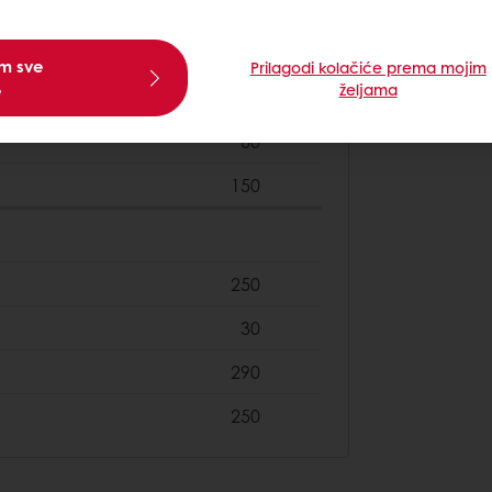
320
120
am sve
Prilagodi kolačiće prema mojim
e
željama
60
60
150
250
30
290
250