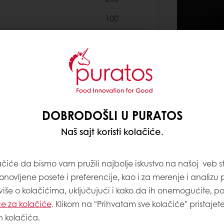
100
100
60
100
DOBRODOŠLI U PURATOS
180
Naš sajt koristi kolačiće.
300
ačiće da bismo vam pružili najbolje iskustvo na našoj veb st
80
onovljene posete i preferencije, kao i za merenje i analizu
250
 više o kolačićima, uključujući i kako da ih onemogućite, p
e za kolačiće
. Klikom na "Prihvatam sve kolačiće" pristajet
h kolačića.