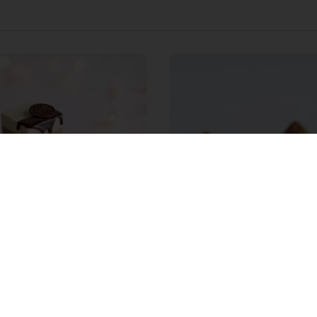
olore Plant Based
Posne praline
vljamo vam naš najnoviji
Čokoladne posne praline
oji će vas oduševiti! Tri
plant-based kombinuje tri
e vrste Belcolade belgijske
e kako bi stvorio magično
no iskustvo koje će vas
 na prvi zalogaj.