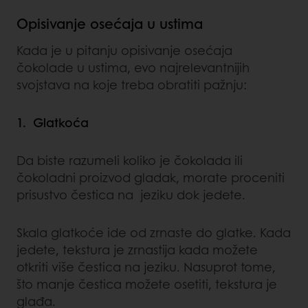
Opisivanje osećaja u ustima
Kada je u pitanju opisivanje osećaja
čokolade u ustima, evo najrelevantnijih
svojstava na koje treba obratiti pažnju:
1. Glatkoća
Da biste razumeli koliko je čokolada ili
čokoladni proizvod gladak, morate proceniti
prisustvo čestica na jeziku dok jedete.
Skala glatkoće ide od zrnaste do glatke. Kada
jedete, tekstura je zrnastija kada možete
otkriti više čestica na jeziku. Nasuprot tome,
što manje čestica možete osetiti, tekstura je
glađa.