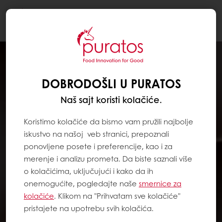
Togg
navi
DOBRODOŠLI U PURATOS
Naš sajt koristi kolačiće.
Koristimo kolačiće da bismo vam pružili najbolje
iskustvo na našoj veb stranici, prepoznali
ponovljene posete i preferencije, kao i za
merenje i analizu prometa. Da biste saznali više
o kolačićima, uključujući i kako da ih
onemogućite, pogledajte naše
smernice za
kolačiće
. Klikom na "Prihvatam sve kolačiće"
pristajete na upotrebu svih kolačića.