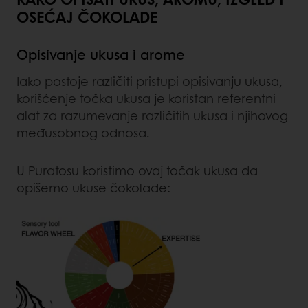
OSEĆAJ ČOKOLADE
Opisivanje ukusa i arome
Iako postoje različiti pristupi opisivanju ukusa,
korišćenje točka ukusa je koristan referentni
alat za razumevanje različitih ukusa i njihovog
međusobnog odnosa.
U Puratosu koristimo ovaj točak ukusa da
opišemo ukuse čokolade: