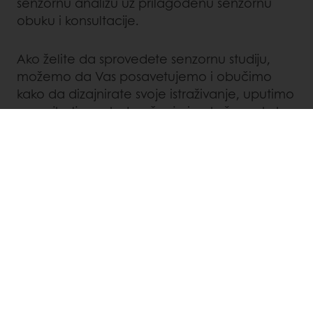
senzornu analizu uz prilagođenu senzornu
obuku i konsultacije.
Ako želite da sprovedete senzornu studiju,
možemo da Vas posavetujemo i obučimo
kako da dizajnirate svoje istraživanje, uputimo
na najbolje metode učenja i pokažemo kako
da analizirate podatke, pored toga
pružićemo Vam uvid u naš čulni rečnik.
Kontaktirajte svog
lokalnog predstavnika
da
saznate više o dostupnim uslugama u ovoj
oblasti.
LinkedIn
Twitter
Facebook
Pinterest
WhatsApp