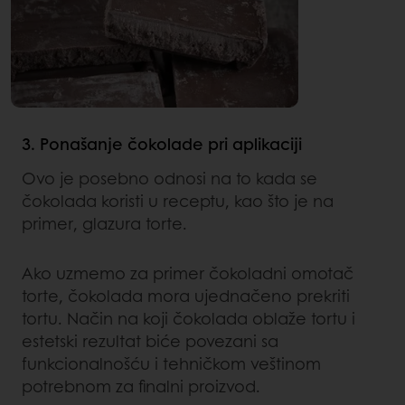
3. Ponašanje čokolade pri aplikaciji
Ovo je posebno odnosi na to kada se
čokolada koristi u receptu, kao što je na
primer, glazura torte.
Ako uzmemo za primer čokoladni omotač
torte, čokolada mora ujednačeno prekriti
tortu. Način na koji čokolada oblaže tortu i
estetski rezultat biće povezani sa
funkcionalnošću i tehničkom veštinom
potrebnom za finalni proizvod.