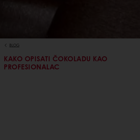
BLOG
KAKO OPISATI ČOKOLADU KAO
PROFESIONALAC