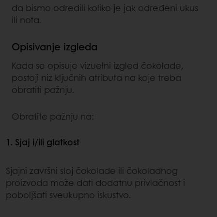
da bismo odredili koliko je jak određeni ukus
ili nota.
Opisivanje izgleda
Kada se opisuje vizuelni izgled čokolade,
postoji niz ključnih atributa na koje treba
obratiti pažnju.
Obratite pažnju na:
1. Sjaj i/ili glatkost
Sjajni završni sloj čokolade ili čokoladnog
proizvoda može dati dodatnu privlačnost i
poboljšati sveukupno iskustvo.