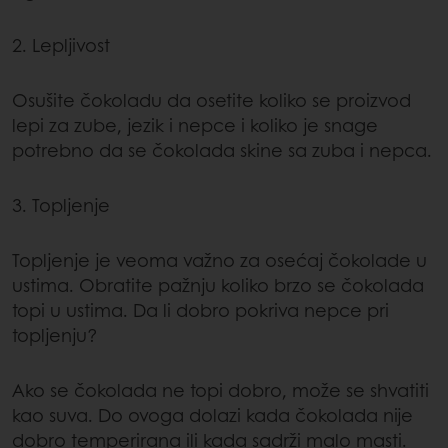
2. Lepljivost
Osušite čokoladu da osetite koliko se proizvod
lepi za zube, jezik i nepce i koliko je snage
potrebno da se čokolada skine sa zuba i nepca.
3. Topljenje
Topljenje je veoma važno za osećaj čokolade u
ustima. Obratite pažnju koliko brzo se čokolada
topi u ustima. Da li dobro pokriva nepce pri
topljenju?
Ako se čokolada ne topi dobro, može se shvatiti
kao suva. Do ovoga dolazi kada čokolada nije
dobro temperirana ili kada sadrži malo masti.