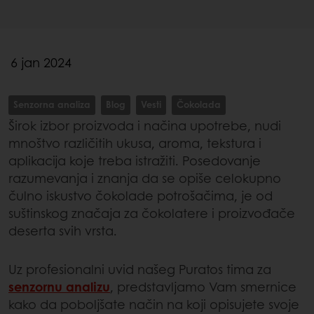
6 jan 2024
Senzorna analiza
Blog
Vesti
Čokolada
Širok izbor proizvoda i načina upotrebe, nudi
mnoštvo različitih ukusa, aroma, tekstura i
aplikacija koje treba istražiti. Posedovanje
razumevanja i znanja da se opiše celokupno
čulno iskustvo čokolade potrošačima, je od
suštinskog značaja za čokolatere i proizvođače
deserta svih vrsta.
Uz profesionalni uvid našeg Puratos tima za
senzornu analizu
, predstavljamo Vam smernice
kako da poboljšate način na koji opisujete svoje