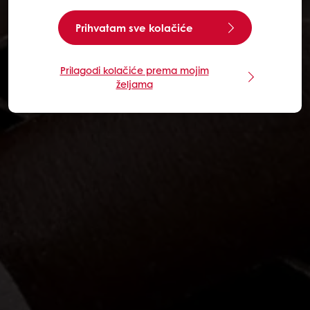
Prihvatam sve kolačiće
Prilagodi kolačiće prema mojim
željama