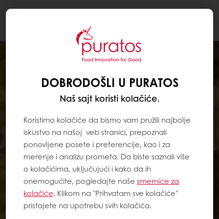
Togg
navi
DOBRODOŠLI U PURATOS
Naš sajt koristi kolačiće.
Koristimo kolačiće da bismo vam pružili najbolje
iskustvo na našoj veb stranici, prepoznali
ponovljene posete i preferencije, kao i za
merenje i analizu prometa. Da biste saznali više
o kolačićima, uključujući i kako da ih
onemogućite, pogledajte naše
smernice za
kolačiće
. Klikom na "Prihvatam sve kolačiće"
pristajete na upotrebu svih kolačića.