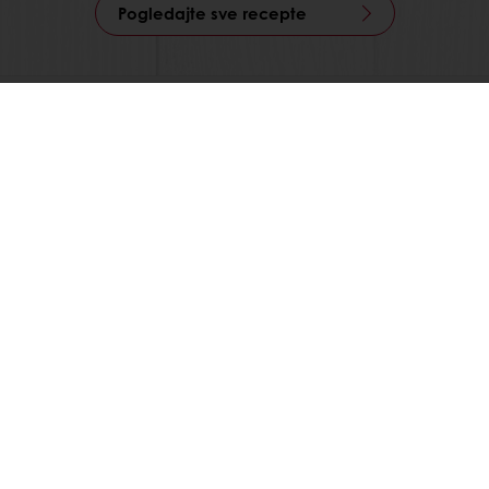
Pogledajte sve recepte
Proizvodi
Recepti
Usluge
Trendovi
O Nama
Vesti
Kontaktirajte nas
Opšti uslovi prodaje
Ugovor o prodaji i isporuci robe
Aneks ugovora o prodaji i isporuci robe