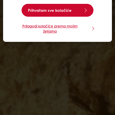
Prihvatam sve kolačiće
Prilagodi kolačiće prema mojim
željama