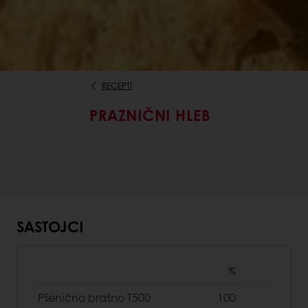
RECEPTI
PRAZNIČNI HLEB
SASTOJCI
%
Pšenično brašno T500
100