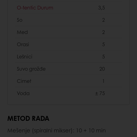
O-tentic Durum
3,5
So
2
Med
2
Orasi
5
Lešnici
5
Suvo grožđe
20
Cimet
1
Voda
± 75
METOD RADA
Mešenje (spiralni mikser): 10 + 10 min