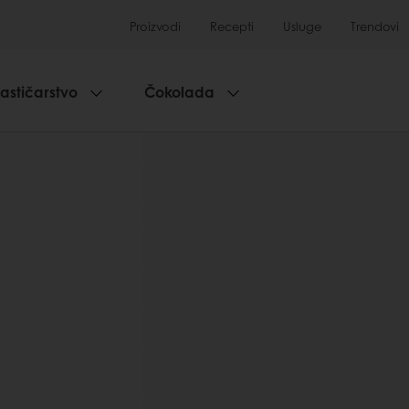
Proizvodi
Recepti
Usluge
Trendovi
lastičarstvo
Čokolada