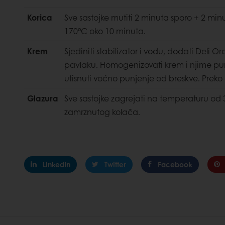
Korica
Sve sastojke mutiti 2 minuta sporo + 2 min
170°C oko 10 minuta.
Krem
Sjediniti stabilizator i vodu, dodati Deli 
pavlaku. Homogenizovati krem i njime punit
utisnuti voćno punjenje od breskve. Preko 
Glazura
Sve sastojke zagrejati na temperaturu od 3
zamrznutog kolača.
LinkedIn
Twitter
Facebook