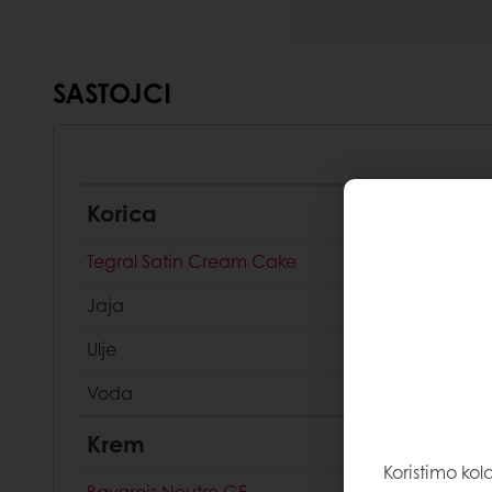
SASTOJCI
Korica
Tegral Satin Cream Cake
Jaja
Ulje
Voda
Krem
Koristimo kol
Bavarois Neutre GF