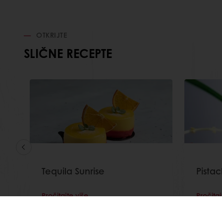
OTKRIJTE
SLIČNE RECEPTE
Tequila Sunrise
Pista
Pročitajte više
Pročitaj