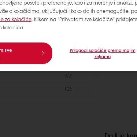
onovljene posete i preferencije, kao i za merenje i analizu
 više o kolačićima, uključujući i kako da ih onemogućite, p
250
e za kolačiće
. Klikom na "Prihvatam sve kolačiće" pristajet
125
h kolačića.
250
am sve
Prilagodi kolačiće prema mojim
e
željama
250
250
125
Da li je k