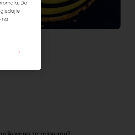
 prometa. Da
ogledajte
e na
omplikovano za pripremu?