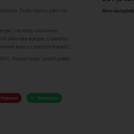
uta brzo. Tanku koricu peći na
Nivo komplek
Orange, i na kraju umućenu
i silikonske kalupe. U sredinu
naneti koricu i zamrznuti kolač.
5°C. Dodati boju i preliti preko
Pinterest
WhatsApp