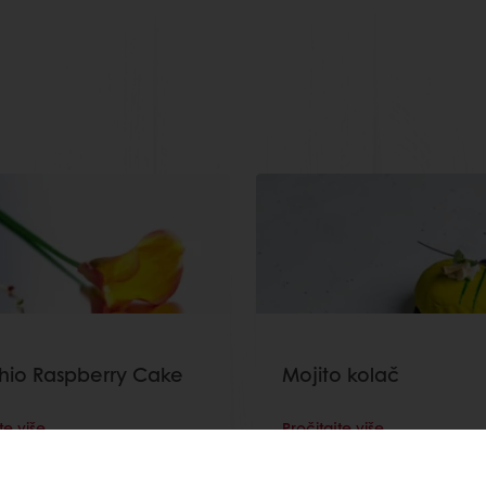
chio Raspberry Cake
Mojito kolač
te više
Pročitajte više