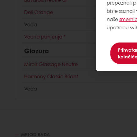
prepoznali p
biste saznali
Deli Orange
naše
smernic
Voda
upotrebu svi
Voćna punjenja
*
Glazura
Prihvat
kolačić
Miroir Glassage Neutre
Harmony Classic Briant
Voda
METOD RADA