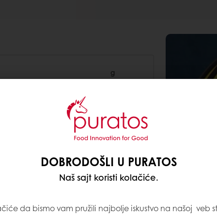
g
250
90
75
DOBRODOŠLI U PURATOS
55
Naš sajt koristi kolačiće.
ačiće da bismo vam pružili najbolje iskustvo na našoj veb st
125